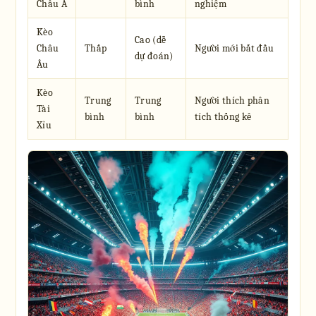
Châu Á
bình
nghiệm
Kèo
Cao (dễ
Châu
Thấp
Người mới bắt đầu
dự đoán)
Âu
Kèo
Trung
Trung
Người thích phân
Tài
bình
bình
tích thống kê
Xỉu