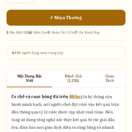
⚡ Nhận Thưởng
🔒 Bảo Mật SSL
🎰 Odds Cao
🔄 Hoàn Trả 1.5%
💳 Đa Kênh Nạp
🔥
124
người đang xem trang này
Nội Dung Bài
Đánh Giá
Giao
Viết
(3,236)
Dịch
Cơ chế cá cược bóng đá trên
88ibet
là hệ thống vận
hành minh bạch, nơi người chơi đặt cược vào kết quả trận
đấu thông qua tỷ lệ cược được cập nhật real-time. Nền
tảng sử dụng công nghệ xác thực kết quả từ các giải đấu
lớn, đảm bảo mọi giao dịch diễn ra công bằng và nhanh