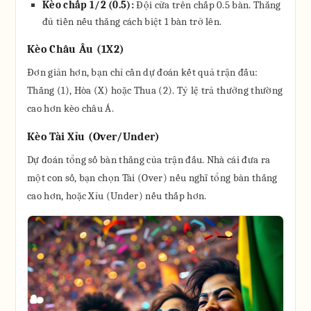
Kèo chấp 1/2 (0.5):
Đội cửa trên chấp 0.5 bàn. Thắng
đủ tiền nếu thắng cách biệt 1 bàn trở lên.
Kèo Châu Âu (1X2)
Đơn giản hơn, bạn chỉ cần dự đoán kết quả trận đấu:
Thắng (1), Hòa (X) hoặc Thua (2). Tỷ lệ trả thưởng thường
cao hơn kèo châu Á.
Kèo Tài Xỉu (Over/Under)
Dự đoán tổng số bàn thắng của trận đấu. Nhà cái đưa ra
một con số, bạn chọn Tài (Over) nếu nghĩ tổng bàn thắng
cao hơn, hoặc Xỉu (Under) nếu thấp hơn.