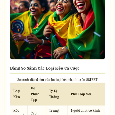
Bảng So Sánh Các Loại Kèo Cá Cược
So sánh đặc điểm của ba loại kèo chính trên 88IBET
Độ
Loại
Tỷ Lệ
Phức
Phù Hợp Với
Kèo
Thắng
Tạp
Kèo
Trung
Người chơi có kinh
Cao