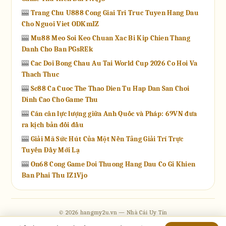
🎰
Trang Chu U888 Cong Giai Tri Truc Tuyen Hang Dau
Cho Nguoi Viet ODKmIZ
🎰
Mu88 Meo Soi Keo Chuan Xac Bi Kip Chien Thang
Danh Cho Ban PGsREk
🎰
Cac Doi Bong Chau Au Tai World Cup 2026 Co Hoi Va
Thach Thuc
🎰
Sc88 Ca Cuoc The Thao Dien Tu Hap Dan San Choi
Dinh Cao Cho Game Thu
🎰
Cán cân lực lượng giữa Anh Quốc và Pháp: 69VN đưa
ra kịch bản đối đầu
🎰
Giải Mã Sức Hút Của Một Nền Tảng Giải Trí Trực
Tuyến Đầy Mới Lạ
🎰
On68 Cong Game Doi Thuong Hang Dau Co Gi Khien
Ban Phai Thu IZ1Vjo
© 2026 hangmy2u.vn — Nhà Cái Uy Tín
Contact
·
Chính Sách Giao Dịch
·
Chính Sách Hoàn Trả
·
Chính Sách Bảo Mật
·