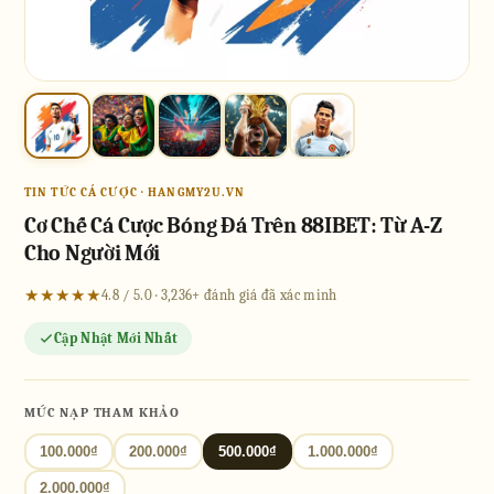
TIN TỨC CÁ CƯỢC · HANGMY2U.VN
Cơ Chế Cá Cược Bóng Đá Trên 88IBET: Từ A-Z
Cho Người Mới
★★★★★
4.8 / 5.0 · 3,236+ đánh giá đã xác minh
Cập Nhật Mới Nhất
MỨC NẠP THAM KHẢO
100.000₫
200.000₫
500.000₫
1.000.000₫
2.000.000₫