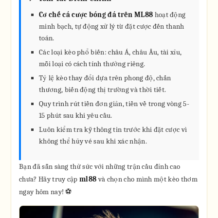
Cơ chế cá cược bóng đá trên ML88
hoạt động
minh bạch, tự động xử lý từ đặt cược đến thanh
toán.
Các loại kèo phổ biến: châu Á, châu Âu, tài xỉu,
mỗi loại có cách tính thưởng riêng.
Tỷ lệ kèo thay đổi dựa trên phong độ, chấn
thương, biến động thị trường và thời tiết.
Quy trình rút tiền đơn giản, tiền về trong vòng 5-
15 phút sau khi yêu cầu.
Luôn kiểm tra kỹ thông tin trước khi đặt cược vì
không thể hủy vé sau khi xác nhận.
Bạn đã sẵn sàng thử sức với những trận cầu đỉnh cao
chưa? Hãy truy cập
ml88
và chọn cho mình một kèo thơm
ngay hôm nay! ⚽