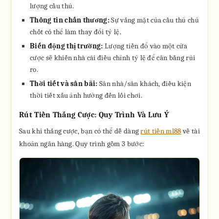
lượng cầu thủ.
Thông tin chấn thương:
Sự vắng mặt của cầu thủ chủ
chốt có thể làm thay đổi tỷ lệ.
Biến động thị trường:
Lượng tiền đổ vào một cửa
cược sẽ khiến nhà cái điều chỉnh tỷ lệ để cân bằng rủi
ro.
Thời tiết và sân bãi:
Sân nhà/sân khách, điều kiện
thời tiết xấu ảnh hưởng đến lối chơi.
Rút Tiền Thắng Cược: Quy Trình Và Lưu Ý
Sau khi thắng cược, bạn có thể dễ dàng
rút tiền ml88
về tài
khoản ngân hàng. Quy trình gồm 3 bước: