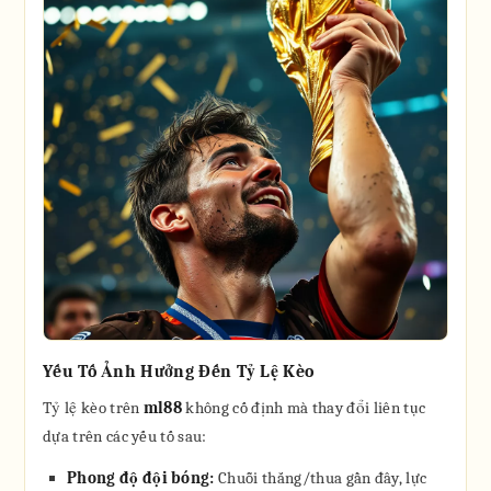
Yếu Tố Ảnh Hưởng Đến Tỷ Lệ Kèo
Tỷ lệ kèo trên
ml88
không cố định mà thay đổi liên tục
dựa trên các yếu tố sau:
Phong độ đội bóng:
Chuỗi thắng/thua gần đây, lực