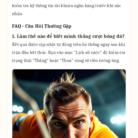
kiểm tra kỹ thông tin tài khoản ngân hàng trước khi xác
nhận.
FAQ - Câu Hỏi Thường Gặp
1. Làm thế nào để biết mình thắng cược bóng đá?
Kết quả được cập nhật tự động trên hệ thống ngay sau khi
trận đấu kết thúc. Bạn vào mục "Lịch sử cược" để kiểm tra
trạng thái "Thắng" hoặc "Thua" cùng số tiền tương ứng.