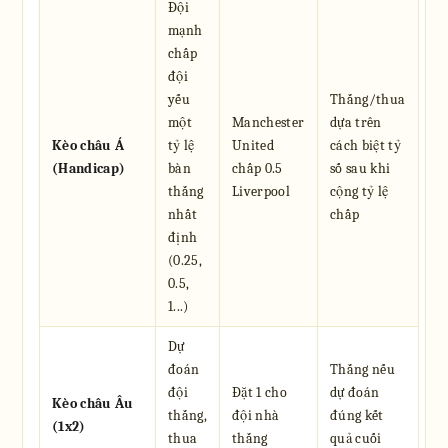
Đội
mạnh
chấp
đội
yếu
Thắng/thua
một
Manchester
dựa trên
Kèo châu Á
tỷ lệ
United
cách biệt tỷ
(Handicap)
bàn
chấp 0.5
số sau khi
thắng
Liverpool
cộng tỷ lệ
nhất
chấp
định
(0.25,
0.5,
1...)
Dự
đoán
Thắng nếu
đội
Đặt 1 cho
dự đoán
Kèo châu Âu
thắng,
đội nhà
đúng kết
(1x2)
thua
thắng
quả cuối