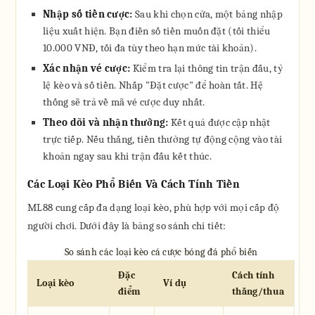
Nhập số tiền cược:
Sau khi chọn cửa, một bảng nhập
liệu xuất hiện. Bạn điền số tiền muốn đặt (tối thiểu
10.000 VNĐ, tối đa tùy theo hạn mức tài khoản).
Xác nhận vé cược:
Kiểm tra lại thông tin trận đấu, tỷ
lệ kèo và số tiền. Nhấp "Đặt cược" để hoàn tất. Hệ
thống sẽ trả về mã vé cược duy nhất.
Theo dõi và nhận thưởng:
Kết quả được cập nhật
trực tiếp. Nếu thắng, tiền thưởng tự động cộng vào tài
khoản ngay sau khi trận đấu kết thúc.
Các Loại Kèo Phổ Biến Và Cách Tính Tiền
ML88 cung cấp đa dạng loại kèo, phù hợp với mọi cấp độ
người chơi. Dưới đây là bảng so sánh chi tiết:
So sánh các loại kèo cá cược bóng đá phổ biến
Đặc
Cách tính
Loại kèo
Ví dụ
điểm
thắng/thua