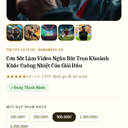
TIN TỨC CÁ CƯỢC · HANGMY2U.VN
Cơn Sốt Làm Video Ngắn Bắt Trọn Khoảnh
Khắc Cuồng Nhiệt Của Giải Đấu
★★★★★
4.8 / 5.0 · 2,973+ đánh giá đã xác minh
Đang Thịnh Hành
MỨC NẠP THAM KHẢO
100.000₫
200.000₫
500.000₫
1.000.000₫
2.000.000₫