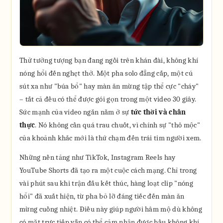
Thử tưởng tượng bạn đang ngồi trên khán đài, không khí
nóng hổi đến nghẹt thở. Một pha solo đẳng cấp, một cú
sút xa như "búa bổ" hay màn ăn mừng tập thể cực "cháy"
– tất cả đều có thể được gói gọn trong một video 30 giây.
Sức mạnh của video ngắn nằm ở sự
tức thời và chân
thực
. Nó không cần quá trau chuốt, vì chính sự "thô mộc"
của khoảnh khắc mới là thứ chạm đến trái tim người xem.
Những nền tảng như TikTok, Instagram Reels hay
YouTube Shorts đã tạo ra một cuộc cách mạng. Chỉ trong
vài phút sau khi trận đấu kết thúc, hàng loạt clip "nóng
hổi" đã xuất hiện, từ pha bỏ lỡ đáng tiếc đến màn ăn
mừng cuồng nhiệt. Điều này giúp người hâm mộ dù không
có mặt trực tiếp vẫn có thể cảm nhận được bầu không khí