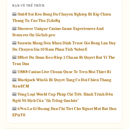
BẠN CÓ THỂ THÍCH
🎰
On68 Soi Keo Bong Da Chuyen Nghiep Bi Kip Chien
Thang Tu Cao Thu JLdoRq
🎰
Discover Unique Casino Game Experiences And
Features On 55club.pro
🎰
Sunwin Mang Den Nhan Dinh Truoc Gio Bong Lan Day
Du Chuyen Gia 10 Nam Phan Tich 9nbxrE
🎰
S8bet Du Doan Keo Hiep 1 Chuan Bi Quyet Bat Vi The
Tran Dau
🎰
U888 Casino Live Chuan Quoc Te Tren Moi Thiet Bi
🎰
Blackjack Win55 Bi Quyet Tang Co Hoi Chien Thang
NzwECM
🎰
Vòng Loại World Cup Pháp Chi Tiết: Hành Trình Đến
Ngôi Vô Địch Của "Gà Trống Gaulois"
🎰
69vn La Gi Huong Dan Chi Tiet Cho Nguoi Moi Bat Dau
EPizT0