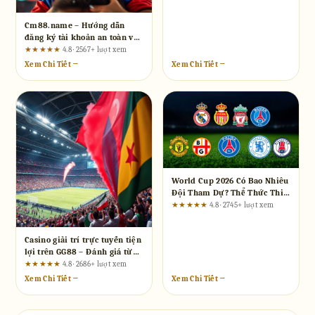
Cm88.name – Hướng dẫn
đăng ký tài khoản an toàn và
nhanh chóng
★★★★★
4.8 · 2567+ lượt xem
Xem Chi Tiết →
Xem Chi Tiết →
World Cup 2026 Có Bao Nhiêu
Đội Tham Dự? Thể Thức Thi
Đấu Chi Tiết
★★★★★
4.8 · 2745+ lượt xem
Casino giải trí trực tuyến tiện
lợi trên GG88 – Đánh giá từ
dân chơi thực thụ
★★★★★
4.8 · 2686+ lượt xem
Xem Chi Tiết →
Xem Chi Tiết →