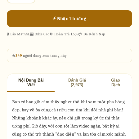
⚡ Nhận Thưởng
🔒 Bảo Mật SSL
🎰 Odds Cao
🔄 Hoàn Trả 1.5%
💳 Đa Kênh Nạp
🔥
349
người đang xem trang này
Nội Dung Bài
Đánh Giá
Giao
Viết
(2,973)
Dịch
Bạn có bao giờ cảm thấy nghẹt thở khi xem một pha bóng
đẹp, hay vỡ òa cùng cả triệu con tim khi đội nhà ghi bàn?
Những khoảnh khắc ấy, nếu chỉ giữ trong ký ức thì thật
uổng phí. Giờ đây, với cơn sốt làm video ngắn, bất kỳ ai
cũng có thể trở thành "đạo diễn" và lan tỏa cảm xúc mãnh