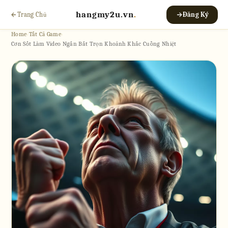
hangmy2u.vn
.
Trang Chủ
Đăng Ký
Home
›
Tất Cả Game
›
Cơn Sốt Làm Video Ngắn Bắt Trọn Khoảnh Khắc Cuồng Nhiệt