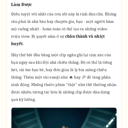
Làm Được
Điều tuyệt vời nhất của cơn sốt này là tính dân chủ. Không
cần phải là nhà báo hay chuyên gia, bạn - một người hâm
mộ cuồng nhiệt - hoàn toàn có thể tạo ra những video
triệu view. Bí quyết nằm ở sự
chân thành và nhiệt
huyết
.
Hãy thử bắt đầu bằng một clip ngắn ghi lại cảm xúc của
bạn ngay sau khi đội nhà chiến thắng. Đó có thể là tiếng
hét, cái ôm bạn bè, hay đơn giản là ly bia mừng chiến
thắng. Thêm một vài emoji như 🔥 hay 🎉 để tăng phần
sinh động. Những thước phim "thật" như thế thường nhận
được nhiều tương tác hơn là những clip được dàn dựng
quá kỹ lưỡng.