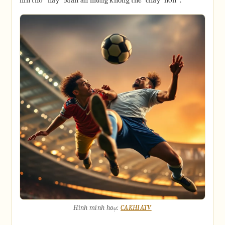
nín thở" hay "Màn ăn mừng không thể 'cháy' hơn".
Hình minh hoạ:
CAKHIATV