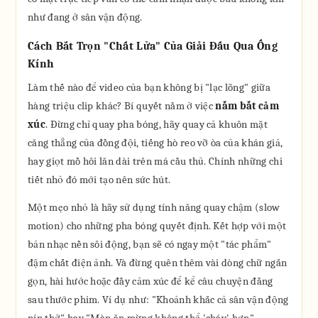
như đang ở sân vận động.
Cách Bắt Trọn "Chất Lửa" Của Giải Đấu Qua Ống
Kính
Làm thế nào để video của bạn không bị "lạc lõng" giữa
hàng triệu clip khác? Bí quyết nằm ở việc
nắm bắt cảm
xúc
. Đừng chỉ quay pha bóng, hãy quay cả khuôn mặt
căng thẳng của đồng đội, tiếng hò reo vỡ òa của khán giả,
hay giọt mồ hôi lăn dài trên má cầu thủ. Chính những chi
tiết nhỏ đó mới tạo nên sức hút.
Một mẹo nhỏ là hãy sử dụng tính năng quay chậm (slow
motion) cho những pha bóng quyết định. Kết hợp với một
bản nhạc nền sôi động, bạn sẽ có ngay một "tác phẩm"
đậm chất điện ảnh. Và đừng quên thêm vài dòng chữ ngắn
gọn, hài hước hoặc đầy cảm xúc để kể câu chuyện đằng
sau thước phim. Ví dụ như: "Khoảnh khắc cả sân vận động