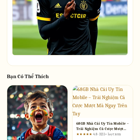
Bạn Có Thể Thích
68GB Nhà Cái Uy Tín Mobile –
Trải Nghiệm Cá Cược Mượt
Mà Ngay Trên Tay
★★★★★
4.8 · 3211+ lượt xem