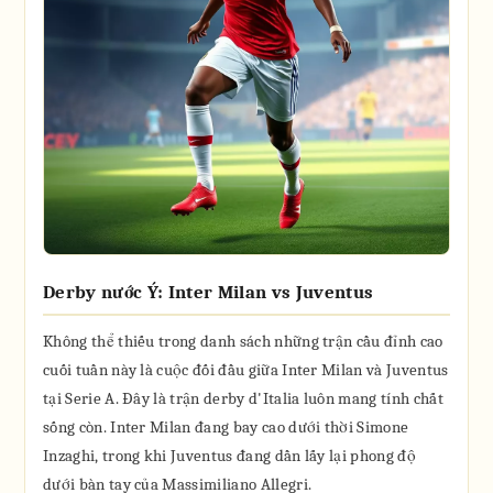
Derby nước Ý: Inter Milan vs Juventus
Không thể thiếu trong danh sách những trận cầu đỉnh cao
cuối tuần này là cuộc đối đầu giữa Inter Milan và Juventus
tại Serie A. Đây là trận derby d'Italia luôn mang tính chất
sống còn. Inter Milan đang bay cao dưới thời Simone
Inzaghi, trong khi Juventus đang dần lấy lại phong độ
dưới bàn tay của Massimiliano Allegri.