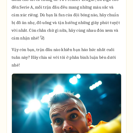
đến Serie A, mỗi trận đấu đều mang những màu sắc và
cảm xúc riêng. Dù bạn là fan của đội bóng nào, hãy chuẩn
bị đồ ăn nhẹ, đồ uống và tận hưởng những giây phút tuyệt
vời nhất. Còn chần chừ gì nữa, hãy cùng nhau đón xem và
cảm nhận nhé! 🚀
Vậy còn bạn, trận đấu nào khiến bạn háo hức nhất cuối
tuần này? Hãy chia sẻ với tôi ở phần bình luận bên dưới
nhé!