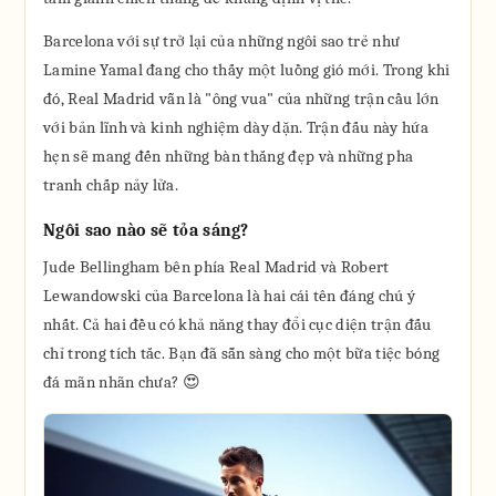
Barcelona với sự trở lại của những ngôi sao trẻ như
Lamine Yamal đang cho thấy một luồng gió mới. Trong khi
đó, Real Madrid vẫn là "ông vua" của những trận cầu lớn
với bản lĩnh và kinh nghiệm dày dặn. Trận đấu này hứa
hẹn sẽ mang đến những bàn thắng đẹp và những pha
tranh chấp nảy lửa.
Ngôi sao nào sẽ tỏa sáng?
Jude Bellingham bên phía Real Madrid và Robert
Lewandowski của Barcelona là hai cái tên đáng chú ý
nhất. Cả hai đều có khả năng thay đổi cục diện trận đấu
chỉ trong tích tắc. Bạn đã sẵn sàng cho một bữa tiệc bóng
đá mãn nhãn chưa? 😍