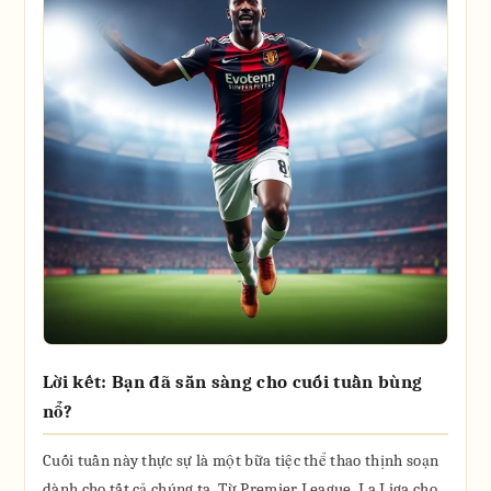
Lời kết: Bạn đã sẵn sàng cho cuối tuần bùng
nổ?
Cuối tuần này thực sự là một bữa tiệc thể thao thịnh soạn
dành cho tất cả chúng ta. Từ Premier League, La Liga cho