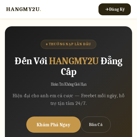
HANGMY2U
.
Đăng Ký
♠ THƯỞNG NẠP LẦN ĐẦU
Đến Với
HANGMY2U
Đẳng
Cấp
Hoàn Trả Không Giới Hạn
Hiện đại cho anh em cá cược — Freebet mỗi ngày, hỗ
trợ tận tâm 24/7.
Khám Phá Ngay
Bắn Cá