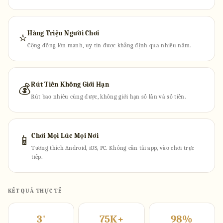
Hàng Triệu Người Chơi
⭐
Cộng đồng lớn mạnh, uy tín được khẳng định qua nhiều năm.
Rút Tiền Không Giới Hạn
💰
Rút bao nhiêu cũng được, không giới hạn số lần và số tiền.
Chơi Mọi Lúc Mọi Nơi
📱
Tương thích Android, iOS, PC. Không cần tải app, vào chơi trực
tiếp.
KẾT QUẢ THỰC TẾ
3'
75K+
98%