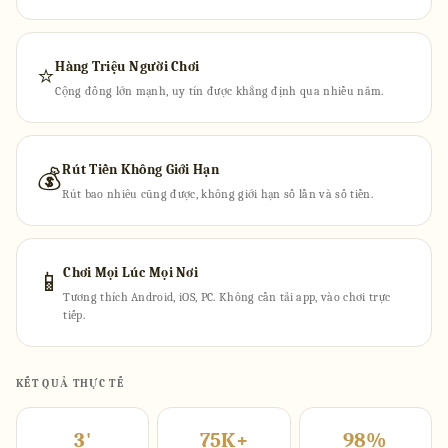
Hàng Triệu Người Chơi
⭐
Cộng đồng lớn mạnh, uy tín được khẳng định qua nhiều năm.
Rút Tiền Không Giới Hạn
💰
Rút bao nhiêu cũng được, không giới hạn số lần và số tiền.
Chơi Mọi Lúc Mọi Nơi
📱
Tương thích Android, iOS, PC. Không cần tải app, vào chơi trực
tiếp.
KẾT QUẢ THỰC TẾ
3'
75K+
98%