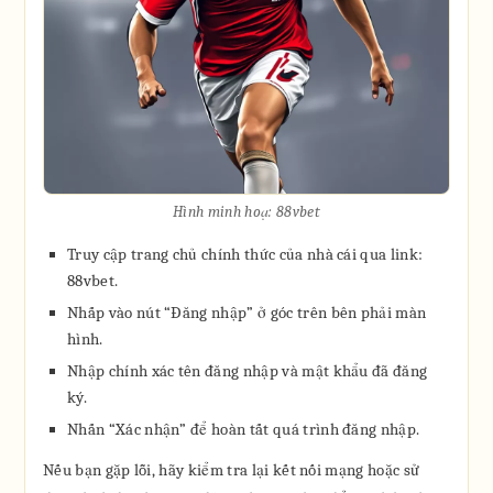
Hình minh hoạ: 88vbet
Truy cập trang chủ chính thức của nhà cái qua link:
88vbet.
Nhấp vào nút “Đăng nhập” ở góc trên bên phải màn
hình.
Nhập chính xác tên đăng nhập và mật khẩu đã đăng
ký.
Nhấn “Xác nhận” để hoàn tất quá trình đăng nhập.
Nếu bạn gặp lỗi, hãy kiểm tra lại kết nối mạng hoặc sử