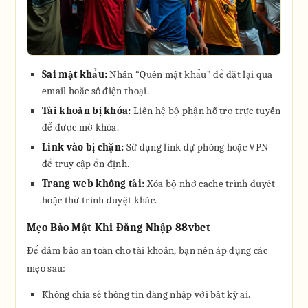
Sai mật khẩu:
Nhấn “Quên mật khẩu” để đặt lại qua
email hoặc số điện thoại.
Tài khoản bị khóa:
Liên hệ bộ phận hỗ trợ trực tuyến
để được mở khóa.
Link vào bị chặn:
Sử dụng link dự phòng hoặc VPN
để truy cập ổn định.
Trang web không tải:
Xóa bộ nhớ cache trình duyệt
hoặc thử trình duyệt khác.
Mẹo Bảo Mật Khi Đăng Nhập 88vbet
Để đảm bảo an toàn cho tài khoản, bạn nên áp dụng các
mẹo sau:
Không chia sẻ thông tin đăng nhập với bất kỳ ai.