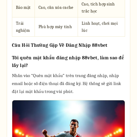
Cao, tích hợp sinh
Bảo mật
Cao, cần xóa cache
trắc học
Trải
Linh hoạt, chơi mọi
Phù hợp máy tính
nghiệm
lúc
Câu Hỏi Thường Gặp Về Đăng Nhập 88vbet
Tôi quên mật khẩu đăng nhập 88vbet, làm sao để
lấy lại?
Nhấn vào “Quên mật khẩu” trên trang đăng nhập, nhập
email hoặc số điện thoại đã đăng ký. Hệ thống sẽ gửi link
đặt lại mật khẩu trong vài phút.