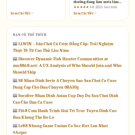
thưởng đang làm mưa làm
gió trên thị trường game
★★★★★
4.8 · 2212+ lượt xem
online
Xem Chi Tiết →
Xem Chi Tiết →
BẠN CÓ THỂ THÍCH
🎰
LLWIN – Sân Chơi Cá Cược Đẳng Cấp: Trải Nghiệm
Thực Tế Từ Cao Thủ Lâu Năm
🎰
Discover Dynamic Fish Hunter Communities at
mu8868.net: A UX Analysis of Who Should Join and Who
Should Skip
🎰
S8 Nhan Dinh Serie A Chuyen Sau San Choi Ca Cuoc
Dang Cap Cho Dan Chuyen 0BAIOg
🎰
Socolive Nhan Dinh Asian Cup Day Du San Choi Dinh
Cao Cho Dan Ca Cuoc
🎰
F168 Com Hanh Trinh Giai Tri Truc Tuyen Dinh Cao
Ban Khong The Bo Lo
🎰
Lv88 Nhung Game Casino Co Suc Hut Lon Nhat
4Arqac