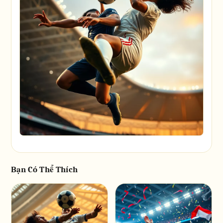
Bạn Có Thể Thích