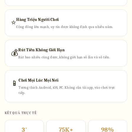
Hàng Triệu Người Chơi
⭐
Cộng đồng lớn mạnh, uy tín được khẳng định qua nhiều năm.
Rút Tiền Không Giới Hạn
💰
Rút bao nhiêu cũng được, không giới hạn số lần và số tiền.
Chơi Mọi Lúc Mọi Nơi
📱
Tương thích Android, iOS, PC. Không cần tải app, vào chơi trực
tiếp.
KẾT QUẢ THỰC TẾ
3'
75K+
98%