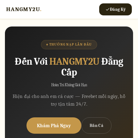
HANGMY2U
.
Đăng Ký
♠ THƯỞNG NẠP LẦN ĐẦU
Đến Với
HANGMY2U
Đẳng
Cấp
Hoàn Trả Không Giới Hạn
Hiện đại cho anh em cá cược — Freebet mỗi ngày, hỗ
trợ tận tâm 24/7.
Khám Phá Ngay
Bắn Cá