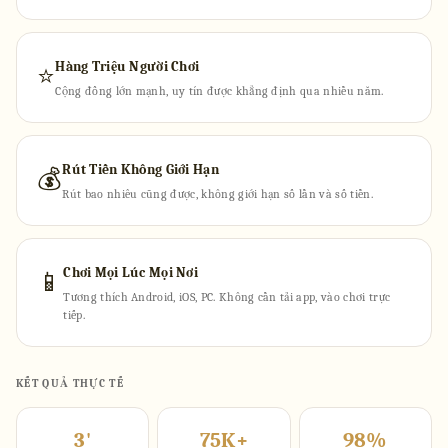
Hàng Triệu Người Chơi
⭐
Cộng đồng lớn mạnh, uy tín được khẳng định qua nhiều năm.
Rút Tiền Không Giới Hạn
💰
Rút bao nhiêu cũng được, không giới hạn số lần và số tiền.
Chơi Mọi Lúc Mọi Nơi
📱
Tương thích Android, iOS, PC. Không cần tải app, vào chơi trực
tiếp.
KẾT QUẢ THỰC TẾ
3'
75K+
98%