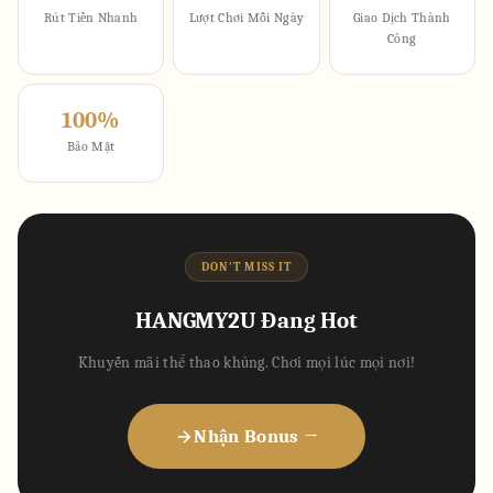
Rút Tiền Nhanh
Lượt Chơi Mỗi Ngày
Giao Dịch Thành
Công
100%
Bảo Mật
DON'T MISS IT
HANGMY2U Đang Hot
Khuyến mãi thể thao khủng. Chơi mọi lúc mọi nơi!
Nhận Bonus →