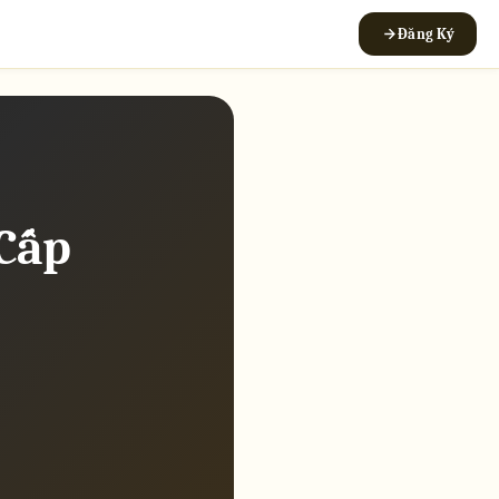
Đăng Ký
Cấp