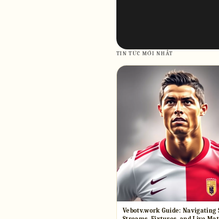
TIN TỨC MỚI NHẤT
Vebotv.work Guide: Navigating 
Streams, Fixtures, and Live Ma