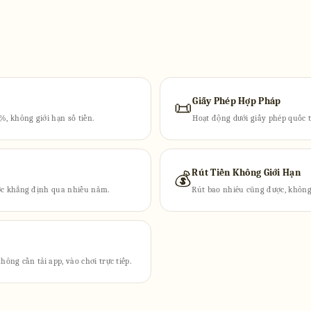
Giấy Phép Hợp Pháp
📜
%, không giới hạn số tiền.
Hoạt động dưới giấy phép quốc t
Rút Tiền Không Giới Hạn
💰
ợc khẳng định qua nhiều năm.
Rút bao nhiêu cũng được, không g
hông cần tải app, vào chơi trực tiếp.