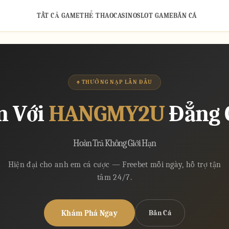
TẤT CẢ GAME
THỂ THAO
CASINO
SLOT GAME
BẮN CÁ
♠ THƯỞNG NẠP LẦN ĐẦU
n Với
HANGMY2U
Đẳng 
Hoàn Trả Không Giới Hạn
Hiện đại cho anh em cá cược — Freebet mỗi ngày, hỗ trợ tận
tâm 24/7.
Khám Phá Ngay
Bắn Cá