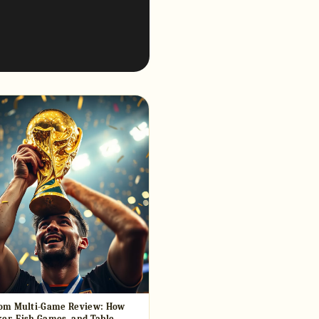
om Multi-Game Review: How
ker, Fish Games, and Table