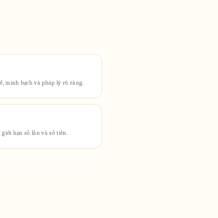
ế, minh bạch và pháp lý rõ ràng.
iới hạn số lần và số tiền.