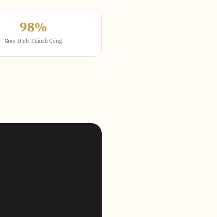
98%
Giao Dịch Thành Công