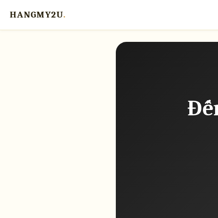
HANGMY2U
.
Đế