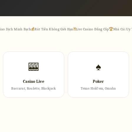
iao Dịch Minh Bạch
💰
Rút Tiền Không Giới Hạn
🃏
Live Casino Đẳng Cấp
🏆
Nhà Cái Uy 
🎰
♠
Casino Live
Poker
Baccarat, Roulette, Blackjack
Texas Hold'em, Omaha