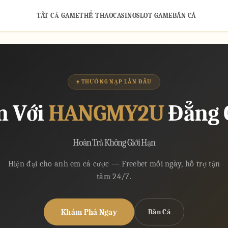
TẤT CẢ GAME
THỂ THAO
CASINO
SLOT GAME
BẮN CÁ
♠ THƯỞNG NẠP LẦN ĐẦU
n Với
HANGMY2U
Đẳng 
Hoàn Trả Không Giới Hạn
Hiện đại cho anh em cá cược — Freebet mỗi ngày, hỗ trợ tận
tâm 24/7.
Khám Phá Ngay
Bắn Cá