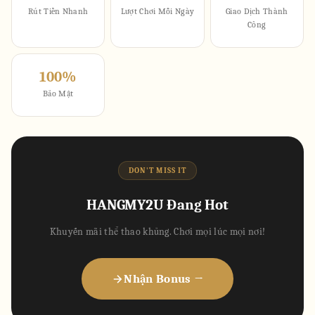
Rút Tiền Nhanh
Lượt Chơi Mỗi Ngày
Giao Dịch Thành
Công
100%
Bảo Mật
DON'T MISS IT
HANGMY2U Đang Hot
Khuyến mãi thể thao khủng. Chơi mọi lúc mọi nơi!
Nhận Bonus →