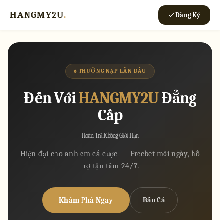
HANGMY2U
.
Đăng Ký
♠ THƯỞNG NẠP LẦN ĐẦU
Đến Với
HANGMY2U
Đẳng
Cấp
Hoàn Trả Không Giới Hạn
Hiện đại cho anh em cá cược — Freebet mỗi ngày, hỗ
trợ tận tâm 24/7.
Khám Phá Ngay
Bắn Cá