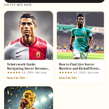
TIN TỨC MỚI NHẤT
Vebotv.work Guide:
How to Find Live Soccer
Navigating Soccer Streams,
Matches and Kickoff Details
Fixtures, and Live Match
on Cakhiatv.work – A
★★★★★
4.8 · 1999+ lượt xem
★★★★★
4.8 · 3343+ lượt xem
Coverage
Beginner's Field Guide
Xem Chi Tiết →
Xem Chi Tiết →