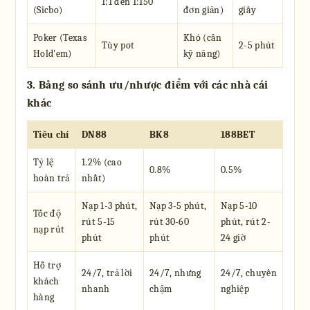
1:1 đến 1:150
(Sicbo)
đơn giản)
giây
Poker (Texas
Khó (cần
Tùy pot
2-5 phút
Hold'em)
kỹ năng)
3. Bảng so sánh ưu/nhược điểm với các nhà cái
khác
Tiêu chí
DN88
BK8
188BET
Tỷ lệ
1.2% (cao
0.8%
0.5%
hoàn trả
nhất)
Nạp 1-3 phút,
Nạp 3-5 phút,
Nạp 5-10
Tốc độ
rút 5-15
rút 30-60
phút, rút 2-
nạp rút
phút
phút
24 giờ
Hỗ trợ
24/7, trả lời
24/7, nhưng
24/7, chuyên
khách
nhanh
chậm
nghiệp
hàng