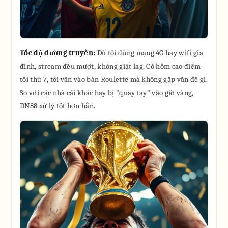
Tốc độ đường truyền:
Dù tôi dùng mạng 4G hay wifi gia
đình, stream đều mượt, không giật lag. Có hôm cao điểm
tối thứ 7, tôi vẫn vào bàn Roulette mà không gặp vấn đề gì.
So với các nhà cái khác hay bị "quay tay" vào giờ vàng,
DN88 xử lý tốt hơn hẳn.