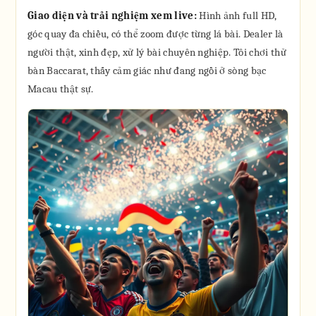
Giao diện và trải nghiệm xem live:
Hình ảnh full HD,
góc quay đa chiều, có thể zoom được từng lá bài. Dealer là
người thật, xinh đẹp, xử lý bài chuyên nghiệp. Tôi chơi thử
bàn Baccarat, thấy cảm giác như đang ngồi ở sòng bạc
Macau thật sự.