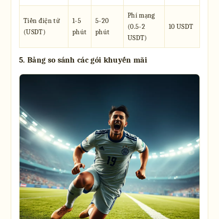
Phí mạng
Tiền điện tử
1-5
5-20
(0.5-2
10 USDT
(USDT)
phút
phút
USDT)
5. Bảng so sánh các gói khuyến mãi