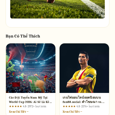
Bạn Có Thể Thích
Các Đội Tuyển Nam Mỹ Tại
เกมไพ่ออนไลน์ยอดนิยมบน
World Cup 2026: Ai Sẽ Là Kẻ
fun88.social: คำโฆษณา vs.
Thống Trị?
ประสบการณ์จริงที่ผู้เล่นต้องรู้
★★★★★
4.8 · 2972+ lượt xem
★★★★★
4.8 · 2176+ lượt xem
Xem Chi Tiết →
Xem Chi Tiết →