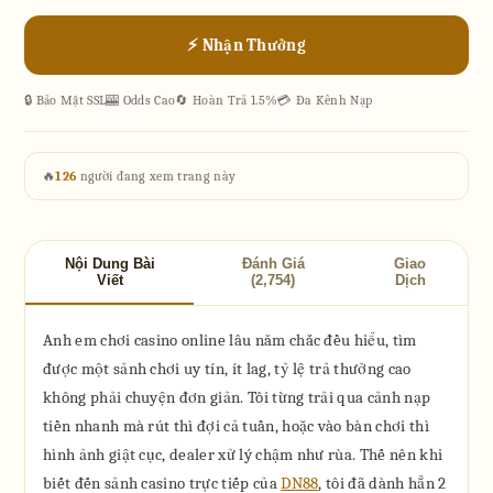
⚡ Nhận Thưởng
🔒 Bảo Mật SSL
🎰 Odds Cao
🔄 Hoàn Trả 1.5%
💳 Đa Kênh Nạp
🔥
126
người đang xem trang này
Nội Dung Bài
Đánh Giá
Giao
Viết
(2,754)
Dịch
Anh em chơi casino online lâu năm chắc đều hiểu, tìm
được một sảnh chơi uy tín, ít lag, tỷ lệ trả thưởng cao
không phải chuyện đơn giản. Tôi từng trải qua cảnh nạp
tiền nhanh mà rút thì đợi cả tuần, hoặc vào bàn chơi thì
hình ảnh giật cục, dealer xử lý chậm như rùa. Thế nên khi
biết đến sảnh casino trực tiếp của
DN88
, tôi đã dành hẳn 2