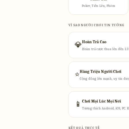
Poker, Tiến Lên, Phỏm
VÌ SAO NGƯỜI CHƠI TIN TƯỞNG
Hoàn Trả Cao
💎
Hoàn trả cược thua lên đến 1.5
Hàng Triệu Người Chơi
⭐
Cộng đồng lớn mạnh, uy tín đư
Chơi Mọi Lúc Mọi Nơi
📱
Tương thích Android, iOS, PC. K
KẾT QUẢ THỰC TẾ