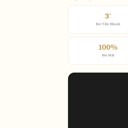
3'
Rút Tiền Nhanh
100%
Bảo Mật