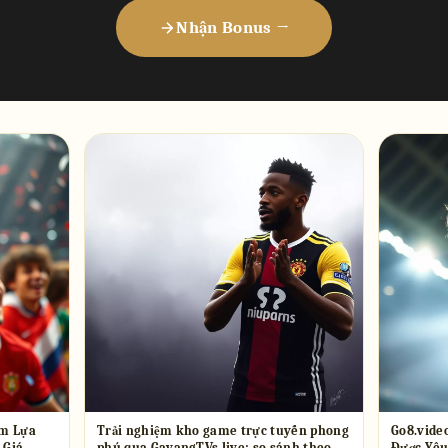
Nhận Bonus →
ệm Lựa
Trải nghiệm kho game trực tuyến phong
Go8.vide
 Giá
phú qua GavangTVs.live: so sánh theo
Được Yêu