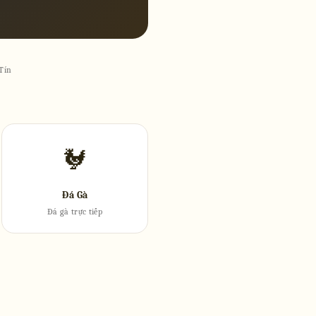
Tín
🐓
Đá Gà
Đá gà trực tiếp