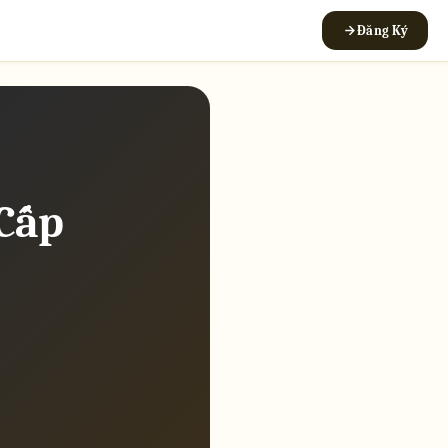
Đăng Ký
Cấp