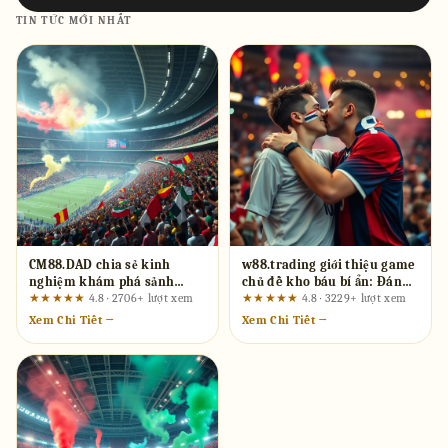
TIN TỨC MỚI NHẤT
CM88.DAD chia sẻ kinh
w88.trading giới thiệu game
nghiệm khám phá sảnh
chủ đề kho báu bí ẩn: Đánh
game hiệu quả: Nhìn từ độ
giá theo tiêu chí kiểm tra
★★★★★
4.8 · 2706+ lượt xem
★★★★★
4.8 · 3229+ lượt xem
khó, nhịp chơi và rủi ro
rủi ro
Xem Chi Tiết →
Xem Chi Tiết →