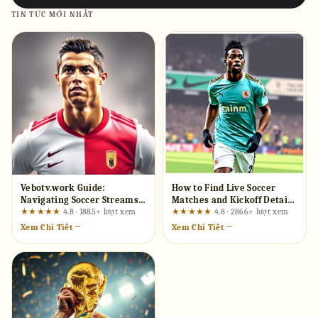
TIN TỨC MỚI NHẤT
Vebotv.work Guide:
How to Find Live Soccer
Navigating Soccer Streams,
Matches and Kickoff Details
Fixtures, and Live Match
on Cakhiatv.work – A
★★★★★
4.8 · 1885+ lượt xem
★★★★★
4.8 · 2866+ lượt xem
Coverage
Beginner's Field Guide
Xem Chi Tiết →
Xem Chi Tiết →