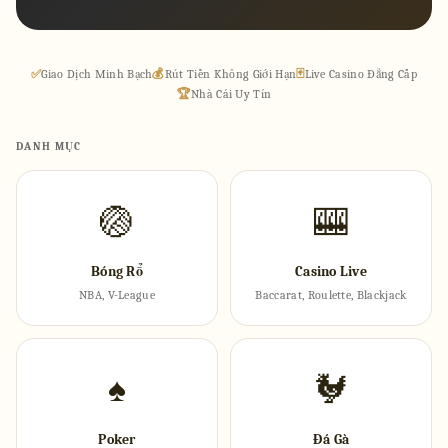
✅
Giao Dịch Minh Bạch
💰
Rút Tiền Không Giới Hạn
🃏
Live Casino Đẳng Cấp
🏆
Nhà Cái Uy Tín
DANH MỤC
🏐
🎰
Bóng Rổ
Casino Live
NBA, V-League
Baccarat, Roulette, Blackjack
♠
🐓
Poker
Đá Gà