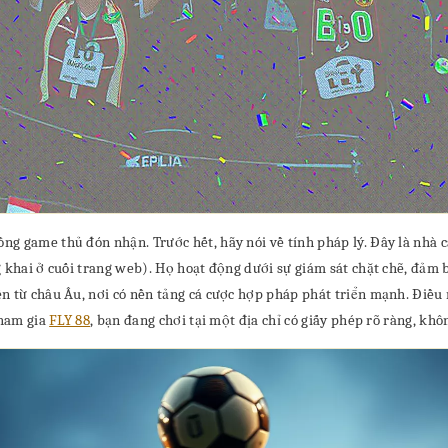
ồng game thủ đón nhận. Trước hết, hãy nói về tính pháp lý. Đây là nhà 
ng khai ở cuối trang web). Họ hoạt động dưới sự giám sát chặt chẽ, đả
n từ châu Âu, nơi có nền tảng cá cược hợp pháp phát triển mạnh. Điều 
tham gia
FLY 88
, bạn đang chơi tại một địa chỉ có giấy phép rõ ràng, kh