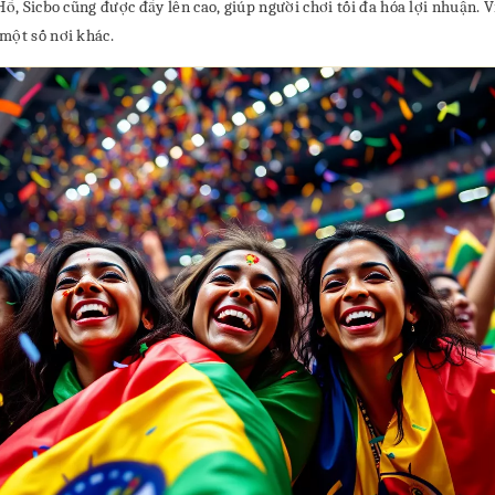
ổ, Sicbo cũng được đẩy lên cao, giúp người chơi tối đa hóa lợi nhuận. V
một số nơi khác.