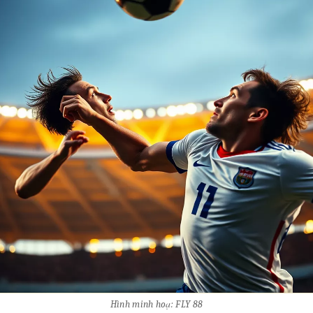
Hình minh hoạ: FLY 88