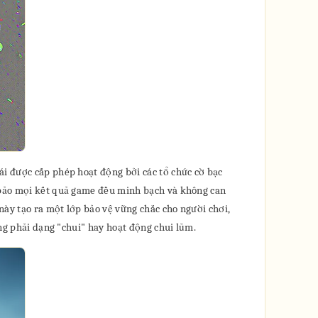
cái được cấp phép hoạt động bởi các tổ chức cờ bạc
m bảo mọi kết quả game đều minh bạch và không can
này tạo ra một lớp bảo vệ vững chắc cho người chơi,
ông phải dạng "chui" hay hoạt động chui lủm.