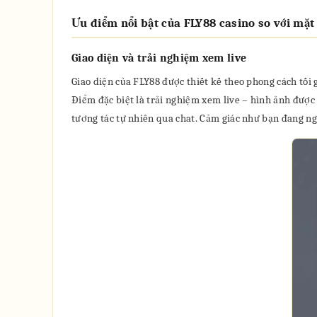
Ưu điểm nổi bật của FLY88 casino so với mặ
Giao diện và trải nghiệm xem live
Giao diện của FLY88 được thiết kế theo phong cách tối 
Điểm đặc biệt là trải nghiệm xem live – hình ảnh được s
tương tác tự nhiên qua chat. Cảm giác như bạn đang ng