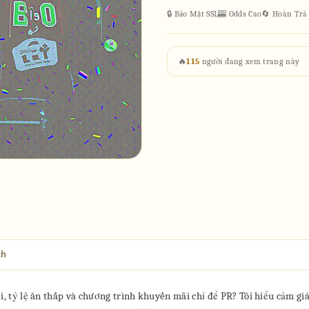
🔒 Bảo Mật SSL
🎰 Odds Cao
🔄 Hoàn Trả
🔥
115
người đang xem trang này
ch
i, tỷ lệ ăn thấp và chương trình khuyến mãi chỉ để PR? Tôi hiểu cảm gi