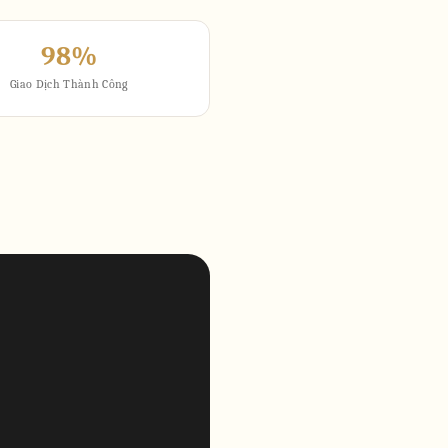
98%
Giao Dịch Thành Công