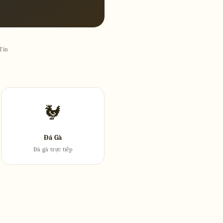
Tín
🐓
Đá Gà
Đá gà trực tiếp