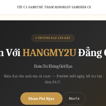
TẤT CẢ GAME
THỂ THAO
CASINO
SLOT GAME
BẮN CÁ
♠ THƯỞNG NẠP LẦN ĐẦU
n Với
HANGMY2U
Đẳng 
Hoàn Trả Không Giới Hạn
Hiện đại cho anh em cá cược — Freebet mỗi ngày, hỗ trợ tận
tâm 24/7.
Khám Phá Ngay
Bắn Cá