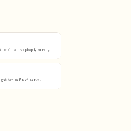
ế, minh bạch và pháp lý rõ ràng.
iới hạn số lần và số tiền.