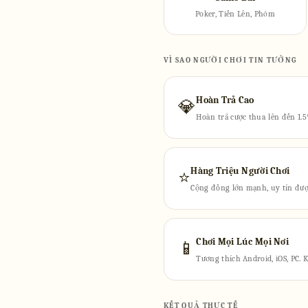
Poker, Tiến Lên, Phỏm
VÌ SAO NGƯỜI CHƠI TIN TƯỞNG
Hoàn Trả Cao
💎
Hoàn trả cược thua lên đến 1.5
Hàng Triệu Người Chơi
⭐
Cộng đồng lớn mạnh, uy tín đư
Chơi Mọi Lúc Mọi Nơi
📱
Tương thích Android, iOS, PC. K
KẾT QUẢ THỰC TẾ