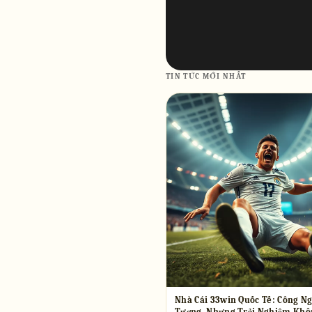
TIN TỨC MỚI NHẤT
Nhà Cái 33win Quốc Tế: Công N
Tượng, Nhưng Trải Nghiệm Kh