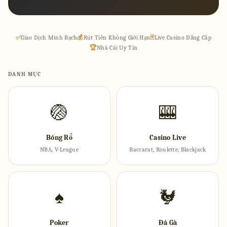
✅
Giao Dịch Minh Bạch
💰
Rút Tiền Không Giới Hạn
🃏
Live Casino Đẳng Cấp
🏆
Nhà Cái Uy Tín
DANH MỤC
🏐
🎰
Bóng Rổ
Casino Live
NBA, V-League
Baccarat, Roulette, Blackjack
♠
🐓
Poker
Đá Gà