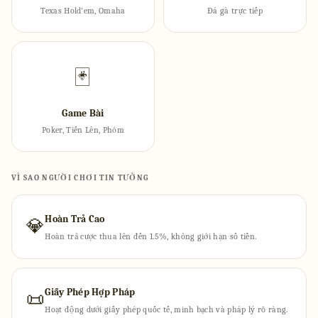
Texas Hold'em, Omaha
Đá gà trực tiếp
🃏
Game Bài
Poker, Tiến Lên, Phỏm
VÌ SAO NGƯỜI CHƠI TIN TƯỞNG
Hoàn Trả Cao
💎
Hoàn trả cược thua lên đến 1.5%, không giới hạn số tiền.
Giấy Phép Hợp Pháp
📜
Hoạt động dưới giấy phép quốc tế, minh bạch và pháp lý rõ ràng.