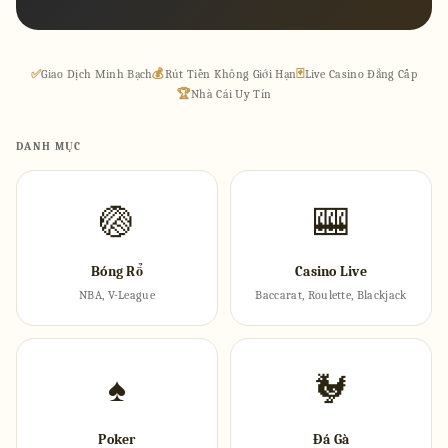
✅
Giao Dịch Minh Bạch
💰
Rút Tiền Không Giới Hạn
🃏
Live Casino Đẳng Cấp
🏆
Nhà Cái Uy Tín
DANH MỤC
🏐
🎰
Bóng Rổ
Casino Live
NBA, V-League
Baccarat, Roulette, Blackjack
♠
🐓
Poker
Đá Gà