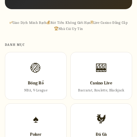
✅
Giao Dịch Minh Bạch
💰
Rút Tiền Không Giới Hạn
🃏
Live Casino Đẳng Cấp
🏆
Nhà Cái Uy Tín
DANH MỤC
🏐
🎰
Bóng Rổ
Casino Live
NBA, V-League
Baccarat, Roulette, Blackjack
♠
🐓
Poker
Đá Gà