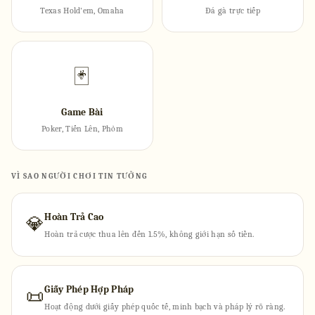
Texas Hold'em, Omaha
Đá gà trực tiếp
🃏
Game Bài
Poker, Tiến Lên, Phỏm
VÌ SAO NGƯỜI CHƠI TIN TƯỞNG
Hoàn Trả Cao
💎
Hoàn trả cược thua lên đến 1.5%, không giới hạn số tiền.
Giấy Phép Hợp Pháp
📜
Hoạt động dưới giấy phép quốc tế, minh bạch và pháp lý rõ ràng.