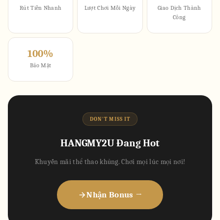
Rút Tiền Nhanh
Lượt Chơi Mỗi Ngày
Giao Dịch Thành
Công
100%
Bảo Mật
DON'T MISS IT
HANGMY2U Đang Hot
Khuyến mãi thể thao khủng. Chơi mọi lúc mọi nơi!
Nhận Bonus →