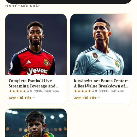
TIN TỨC MỚI NHẤT
Complete Football Live
kuwinzhz.net Bonus Center:
Streaming Coverage and
A Real-Value Breakdown of
Daily Sports Odds: A
Promotions, Offers, and
★★★★★
4.8 · 2906+ lượt xem
★★★★★
4.8 · 2333+ lượt xem
Bankroll Manager's Risk
Rewards
Xem Chi Tiết →
Xem Chi Tiết →
Review