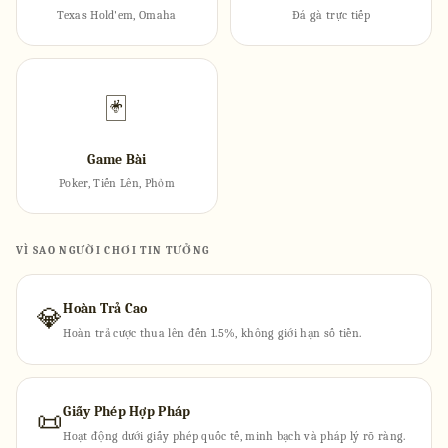
Texas Hold'em, Omaha
Đá gà trực tiếp
🃏
Game Bài
Poker, Tiến Lên, Phỏm
VÌ SAO NGƯỜI CHƠI TIN TƯỞNG
Hoàn Trả Cao
💎
Hoàn trả cược thua lên đến 1.5%, không giới hạn số tiền.
Giấy Phép Hợp Pháp
📜
Hoạt động dưới giấy phép quốc tế, minh bạch và pháp lý rõ ràng.