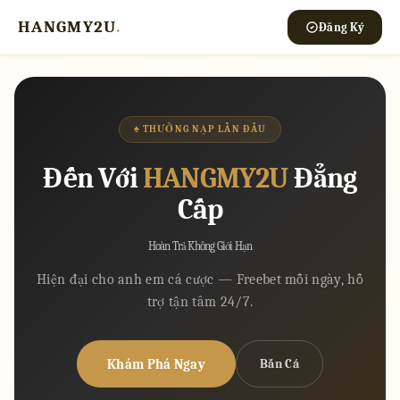
HANGMY2U
.
Đăng Ký
♠ THƯỞNG NẠP LẦN ĐẦU
Đến Với
HANGMY2U
Đẳng
Cấp
Hoàn Trả Không Giới Hạn
Hiện đại cho anh em cá cược — Freebet mỗi ngày, hỗ
trợ tận tâm 24/7.
Khám Phá Ngay
Bắn Cá