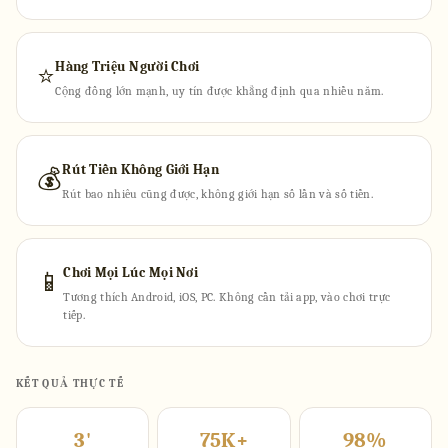
Hàng Triệu Người Chơi
⭐
Cộng đồng lớn mạnh, uy tín được khẳng định qua nhiều năm.
Rút Tiền Không Giới Hạn
💰
Rút bao nhiêu cũng được, không giới hạn số lần và số tiền.
Chơi Mọi Lúc Mọi Nơi
📱
Tương thích Android, iOS, PC. Không cần tải app, vào chơi trực
tiếp.
KẾT QUẢ THỰC TẾ
3'
75K+
98%