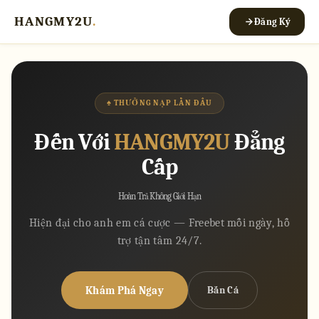
HANGMY2U
.
Đăng Ký
♠ THƯỞNG NẠP LẦN ĐẦU
Đến Với
HANGMY2U
Đẳng
Cấp
Hoàn Trả Không Giới Hạn
Hiện đại cho anh em cá cược — Freebet mỗi ngày, hỗ
trợ tận tâm 24/7.
Khám Phá Ngay
Bắn Cá