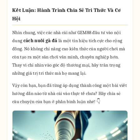
Kết Luận: Hành Trình Chia Sẻ Tri Thức Và Cơ
Hội
Nhìn chung, việc các nhà cái như GEM88 đầu tư vào nội
dung
cách nuôi gà đá
là một tín hiệu tích cực cho cộng
đồng. Nó không chỉ nâng cao kiến thức của người chơi mà
còn tạo ra một sân chơi văn minh, chuyên nghiệp hơn.
Thay vì chỉ nhìn vào góc độ thương mại, hãy trân trọng
những giá trị tri thức mà họ mang lại.
Vậy còn bạn, bạn đã từng áp dụng thành công một bài viết
hướng dẫn nào từ nhà cái vào thực tế chưa? Hãy chia sẻ
câu chuyện của bạn ở phần bình luận nhé! 👇