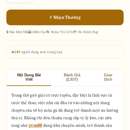
⚡ Nhận Thưởng
🔒 Bảo Mật SSL
🎰 Odds Cao
🔄 Hoàn Trả 1.5%
💳 Đa Kênh Nạp
🔥
187
người đang xem trang này
Nội Dung Bài
Đánh Giá
Giao
Viết
(2,837)
Dịch
Trong thế giới giải trí trực tuyến, đặc biệt là lĩnh vực cá
cược thể thao, việc nhà cái đầu tư vào những nội dung
chuyên sâu về bộ môn gà đá đang trở thành một xu hướng
thú vị. Không chỉ đơn thuần cung cấp tỷ lệ kèo, các nền
tảng như
gem88
đang dần chuyển mình, trở thành cầu