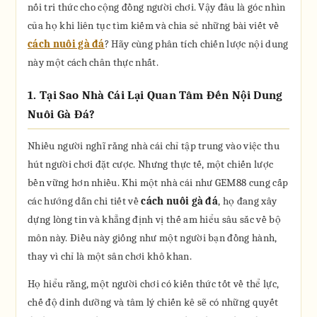
nối tri thức cho cộng đồng người chơi. Vậy đâu là góc nhìn
của họ khi liên tục tìm kiếm và chia sẻ những bài viết về
cách nuôi gà đá
? Hãy cùng phân tích chiến lược nội dung
này một cách chân thực nhất.
1. Tại Sao Nhà Cái Lại Quan Tâm Đến Nội Dung
Nuôi Gà Đá?
Nhiều người nghĩ rằng nhà cái chỉ tập trung vào việc thu
hút người chơi đặt cược. Nhưng thực tế, một chiến lược
bền vững hơn nhiều. Khi một nhà cái như GEM88 cung cấp
các hướng dẫn chi tiết về
cách nuôi gà đá
, họ đang xây
dựng lòng tin và khẳng định vị thế am hiểu sâu sắc về bộ
môn này. Điều này giống như một người bạn đồng hành,
thay vì chỉ là một sân chơi khô khan.
Họ hiểu rằng, một người chơi có kiến thức tốt về thể lực,
chế độ dinh dưỡng và tâm lý chiến kê sẽ có những quyết