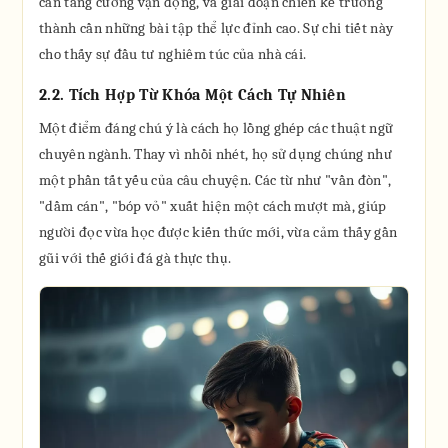
cần tăng cường vận động, và giai đoạn chiến kê trưởng
thành cần những bài tập thể lực đỉnh cao. Sự chi tiết này
cho thấy sự đầu tư nghiêm túc của nhà cái.
2.2. Tích Hợp Từ Khóa Một Cách Tự Nhiên
Một điểm đáng chú ý là cách họ lồng ghép các thuật ngữ
chuyên ngành. Thay vì nhồi nhét, họ sử dụng chúng như
một phần tất yếu của câu chuyện. Các từ như "vần đòn",
"dầm cán", "bóp vỏ" xuất hiện một cách mượt mà, giúp
người đọc vừa học được kiến thức mới, vừa cảm thấy gần
gũi với thế giới đá gà thực thụ.