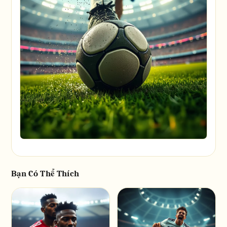
Bạn Có Thể Thích