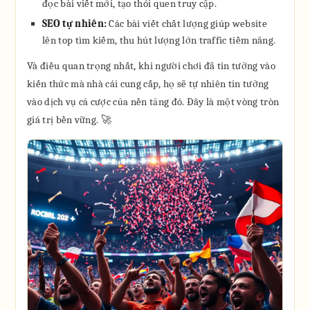
đọc bài viết mới, tạo thói quen truy cập.
SEO tự nhiên:
Các bài viết chất lượng giúp website
lên top tìm kiếm, thu hút lượng lớn traffic tiềm năng.
Và điều quan trọng nhất, khi người chơi đã tin tưởng vào
kiến thức mà nhà cái cung cấp, họ sẽ tự nhiên tin tưởng
vào dịch vụ cá cược của nền tảng đó. Đây là một vòng tròn
giá trị bền vững. 🚀