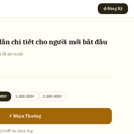
Đăng Ký
dẫn chi tiết cho người mới bắt đầu
giá đã xác minh
000₫
1.000.000₫
2.000.000₫
⚡ Nhận Thưởng
 1.5%
💳 Đa Kênh Nạp