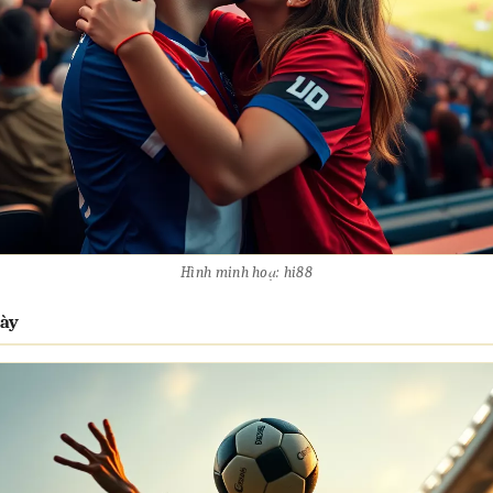
Hình minh hoạ: hi88
này