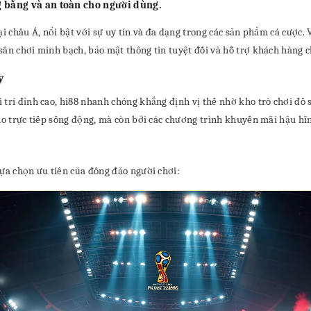
g bằng và an toàn cho người dùng.
ại châu Á, nổi bật với sự uy tín và đa dạng trong các sản phẩm cá cược
sân chơi minh bạch, bảo mật thông tin tuyệt đối và hỗ trợ khách hàng 
y
 trí đỉnh cao, hi88 nhanh chóng khẳng định vị thế nhờ kho trò chơi đồ 
ino trực tiếp sống động, mà còn bởi các chương trình khuyến mãi hậu hĩ
lựa chọn ưu tiên của đông đảo người chơi: