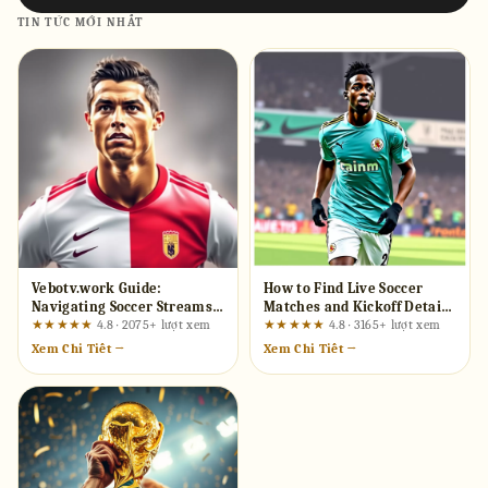
TIN TỨC MỚI NHẤT
Vebotv.work Guide:
How to Find Live Soccer
Navigating Soccer Streams,
Matches and Kickoff Details
Fixtures, and Live Match
on Cakhiatv.work – A
★★★★★
4.8 · 2075+ lượt xem
★★★★★
4.8 · 3165+ lượt xem
Coverage
Beginner's Field Guide
Xem Chi Tiết →
Xem Chi Tiết →