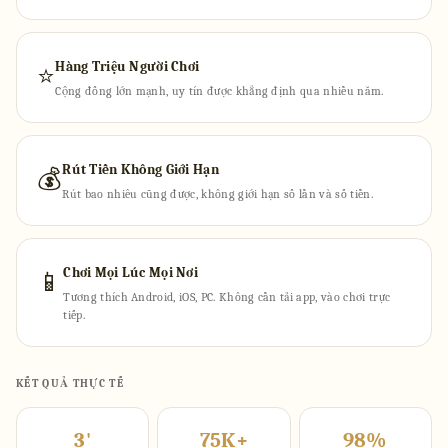
Hàng Triệu Người Chơi
⭐
Cộng đồng lớn mạnh, uy tín được khẳng định qua nhiều năm.
Rút Tiền Không Giới Hạn
💰
Rút bao nhiêu cũng được, không giới hạn số lần và số tiền.
Chơi Mọi Lúc Mọi Nơi
📱
Tương thích Android, iOS, PC. Không cần tải app, vào chơi trực
tiếp.
KẾT QUẢ THỰC TẾ
3'
75K+
98%