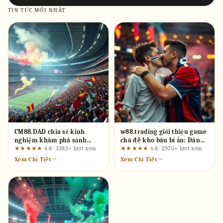
TIN TỨC MỚI NHẤT
CM88.DAD chia sẻ kinh
w88.trading giới thiệu game
nghiệm khám phá sảnh
chủ đề kho báu bí ẩn: Đánh
game hiệu quả: Nhìn từ độ
giá theo tiêu chí kiểm tra
★★★★★
4.8 · 3383+ lượt xem
★★★★★
4.8 · 2970+ lượt xem
khó, nhịp chơi và rủi ro
rủi ro
Xem Chi Tiết →
Xem Chi Tiết →