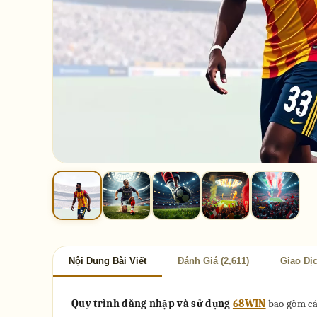
Nội Dung Bài Viết
Đánh Giá (2,611)
Giao Dị
Quy trình đăng nhập và sử dụng
68WIN
bao gồm các