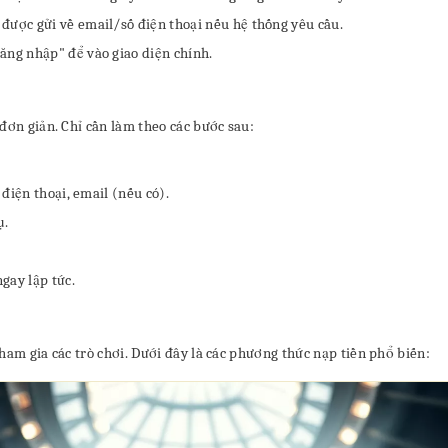
ược gửi về email/số điện thoại nếu hệ thống yêu cầu.
ăng nhập" để vào giao diện chính.
đơn giản. Chỉ cần làm theo các bước sau:
điện thoại, email (nếu có).
ụ.
gay lập tức.
ham gia các trò chơi. Dưới đây là các phương thức nạp tiền phổ biến: