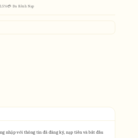
 1.5%
💳 Đa Kênh Nạp
ng nhập với thông tin đã đăng ký, nạp tiền và bắt đầu