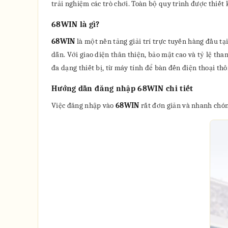
trải nghiệm các trò chơi. Toàn bộ quy trình được thiết
68WIN là gì?
68WIN
là một nền tảng giải trí trực tuyến hàng đầu tạ
dẫn. Với giao diện thân thiện, bảo mật cao và tỷ lệ th
đa dạng thiết bị, từ máy tính để bàn đến điện thoại th
Hướng dẫn đăng nhập 68WIN chi tiết
Việc đăng nhập vào
68WIN
rất đơn giản và nhanh chóng