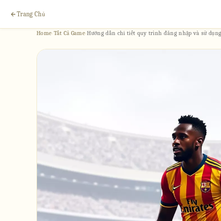
Trang Chủ
Home
›
Tất Cả Game
›
Hướng dẫn chi tiết quy trình đăng nhập và sử dụ