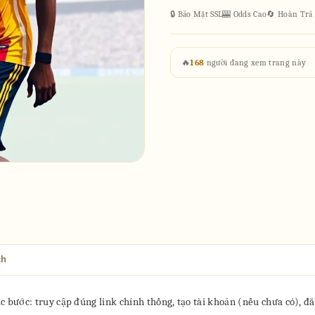
🔒 Bảo Mật SSL
🎰 Odds Cao
🔄 Hoàn Trả
🔥
168
người đang xem trang này
ch
 bước: truy cập đúng link chính thống, tạo tài khoản (nếu chưa có), đă