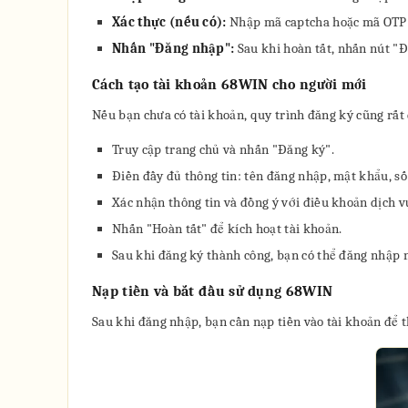
Xác thực (nếu có):
Nhập mã captcha hoặc mã OTP đ
Nhấn "Đăng nhập":
Sau khi hoàn tất, nhấn nút "Đ
Cách tạo tài khoản 68WIN cho người mới
Nếu bạn chưa có tài khoản, quy trình đăng ký cũng rất 
Truy cập trang chủ và nhấn "Đăng ký".
Điền đầy đủ thông tin: tên đăng nhập, mật khẩu, số 
Xác nhận thông tin và đồng ý với điều khoản dịch v
Nhấn "Hoàn tất" để kích hoạt tài khoản.
Sau khi đăng ký thành công, bạn có thể đăng nhập n
Nạp tiền và bắt đầu sử dụng 68WIN
Sau khi đăng nhập, bạn cần nạp tiền vào tài khoản để t