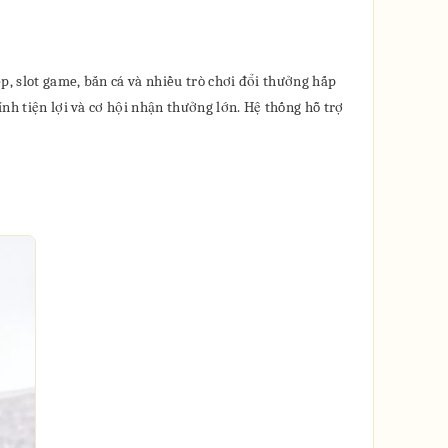
ếp, slot game, bắn cá và nhiều trò chơi đổi thưởng hấp
ính tiện lợi và cơ hội nhận thưởng lớn. Hệ thống hỗ trợ