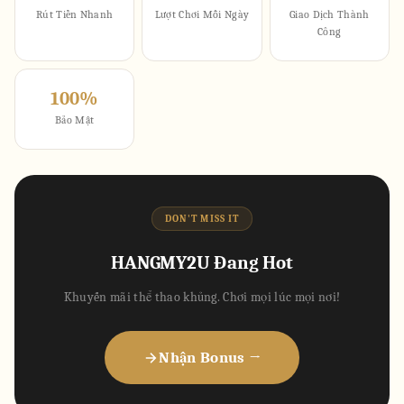
Rút Tiền Nhanh
Lượt Chơi Mỗi Ngày
Giao Dịch Thành
Công
100%
Bảo Mật
DON'T MISS IT
HANGMY2U Đang Hot
Khuyến mãi thể thao khủng. Chơi mọi lúc mọi nơi!
Nhận Bonus →