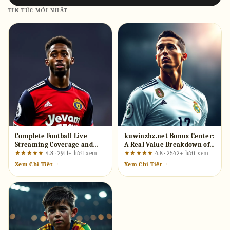
TIN TỨC MỚI NHẤT
Complete Football Live
kuwinzhz.net Bonus Center:
Streaming Coverage and
A Real-Value Breakdown of
Daily Sports Odds: A
Promotions, Offers, and
★★★★★
4.8 · 2911+ lượt xem
★★★★★
4.8 · 2542+ lượt xem
Bankroll Manager's Risk
Rewards
Xem Chi Tiết →
Xem Chi Tiết →
Review