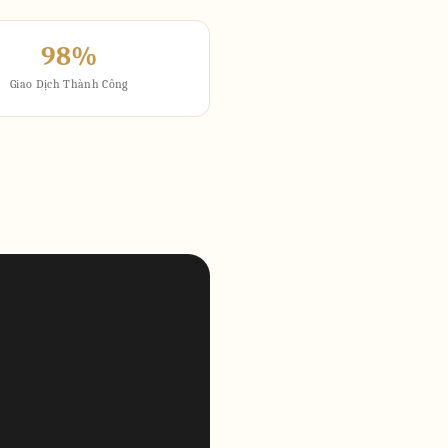
98%
Giao Dịch Thành Công