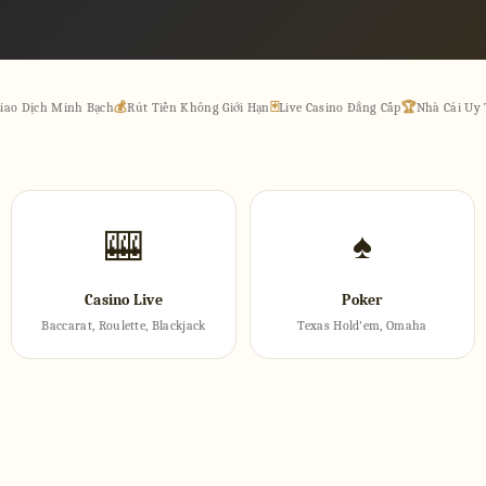
iao Dịch Minh Bạch
💰
Rút Tiền Không Giới Hạn
🃏
Live Casino Đẳng Cấp
🏆
Nhà Cái Uy 
🎰
♠
Casino Live
Poker
Baccarat, Roulette, Blackjack
Texas Hold'em, Omaha