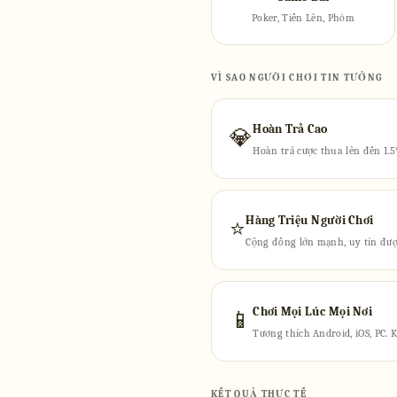
Poker, Tiến Lên, Phỏm
VÌ SAO NGƯỜI CHƠI TIN TƯỞNG
Hoàn Trả Cao
💎
Hoàn trả cược thua lên đến 1.5
Hàng Triệu Người Chơi
⭐
Cộng đồng lớn mạnh, uy tín đư
Chơi Mọi Lúc Mọi Nơi
📱
Tương thích Android, iOS, PC. K
KẾT QUẢ THỰC TẾ