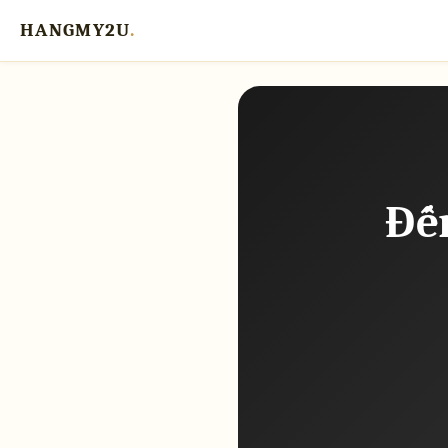
HANGMY2U
.
Đế