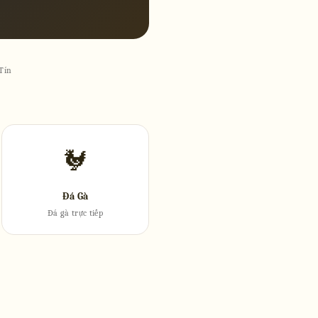
Tín
🐓
Đá Gà
Đá gà trực tiếp