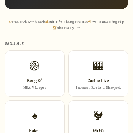
✅
Giao Dịch Minh Bạch
💰
Rút Tiền Không Giới Hạn
🃏
Live Casino Đẳng Cấp
🏆
Nhà Cái Uy Tín
DANH MỤC
🏐
🎰
Bóng Rổ
Casino Live
NBA, V-League
Baccarat, Roulette, Blackjack
♠
🐓
Poker
Đá Gà