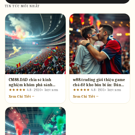
TIN TỨC MỚI NHẤT
CM88.DAD chia sẻ kinh
w88.trading giới thiệu game
nghiệm khám phá sảnh
chủ đề kho báu bí ẩn: Đánh
game hiệu quả: Nhìn từ độ
giá theo tiêu chí kiểm tra
★★★★★
4.8 · 2920+ lượt xem
★★★★★
4.8 · 1931+ lượt xem
khó, nhịp chơi và rủi ro
rủi ro
Xem Chi Tiết →
Xem Chi Tiết →