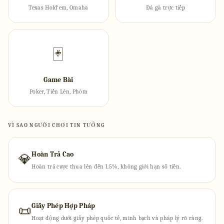
Texas Hold'em, Omaha
Đá gà trực tiếp
🃏
Game Bài
Poker, Tiến Lên, Phỏm
VÌ SAO NGƯỜI CHƠI TIN TƯỞNG
Hoàn Trả Cao
💎
Hoàn trả cược thua lên đến 1.5%, không giới hạn số tiền.
Giấy Phép Hợp Pháp
📜
Hoạt động dưới giấy phép quốc tế, minh bạch và pháp lý rõ ràng.