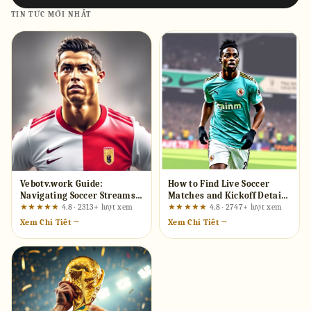
TIN TỨC MỚI NHẤT
Vebotv.work Guide:
How to Find Live Soccer
Navigating Soccer Streams,
Matches and Kickoff Details
Fixtures, and Live Match
on Cakhiatv.work – A
★★★★★
4.8 · 2313+ lượt xem
★★★★★
4.8 · 2747+ lượt xem
Coverage
Beginner's Field Guide
Xem Chi Tiết →
Xem Chi Tiết →