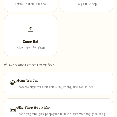
Texas Hold'em, Omaha
Đá gà trực tiếp
🃏
Game Bài
Poker, Tiến Lên, Phỏm
VÌ SAO NGƯỜI CHƠI TIN TƯỞNG
Hoàn Trả Cao
💎
Hoàn trả cược thua lên đến 1.5%, không giới hạn số tiền.
Giấy Phép Hợp Pháp
📜
Hoạt động dưới giấy phép quốc tế, minh bạch và pháp lý rõ ràng.