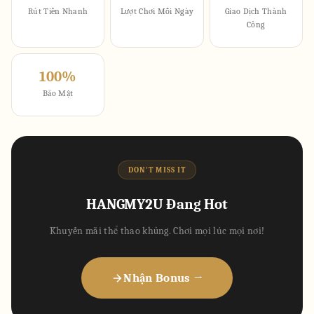
Rút Tiền Nhanh
Lượt Chơi Mỗi Ngày
Giao Dịch Thành
Công
100%
Bảo Mật
DON'T MISS IT
HANGMY2U Đang Hot
Khuyến mãi thể thao khủng. Chơi mọi lúc mọi nơi!
Nhận Bonus →