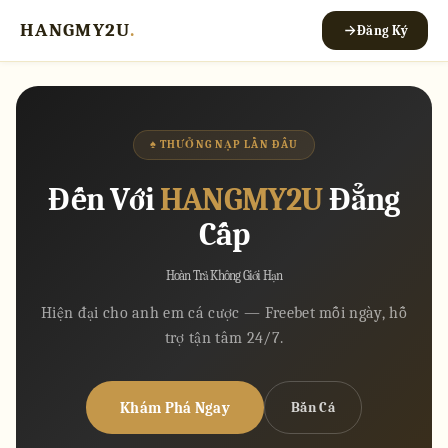
HANGMY2U
.
Đăng Ký
♠ THƯỞNG NẠP LẦN ĐẦU
Đến Với
HANGMY2U
Đẳng
Cấp
Hoàn Trả Không Giới Hạn
Hiện đại cho anh em cá cược — Freebet mỗi ngày, hỗ
trợ tận tâm 24/7.
Khám Phá Ngay
Bắn Cá