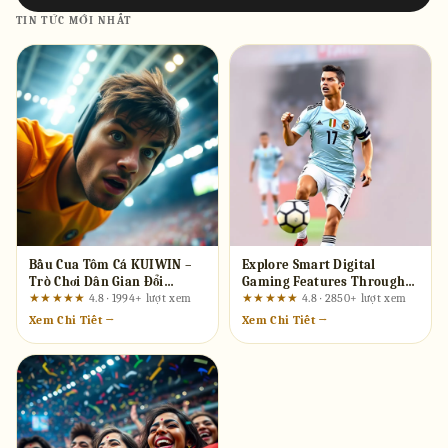
TIN TỨC MỚI NHẤT
Bầu Cua Tôm Cá KUIWIN –
Explore Smart Digital
Trò Chơi Dân Gian Đổi
Gaming Features Through
Thưởng Hiện Đại: Ai Nên
uu88pai.com: A Verification-
★★★★★
4.8 · 1994+ lượt xem
★★★★★
4.8 · 2850+ lượt xem
Chơi, Ai Nên Tránh?
First Review for Players
Xem Chi Tiết →
Xem Chi Tiết →