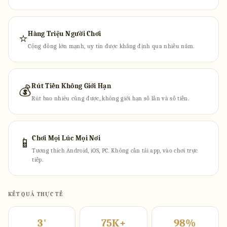
Hàng Triệu Người Chơi
⭐
Cộng đồng lớn mạnh, uy tín được khẳng định qua nhiều năm.
Rút Tiền Không Giới Hạn
💰
Rút bao nhiêu cũng được, không giới hạn số lần và số tiền.
Chơi Mọi Lúc Mọi Nơi
📱
Tương thích Android, iOS, PC. Không cần tải app, vào chơi trực
tiếp.
KẾT QUẢ THỰC TẾ
3'
75K+
98%