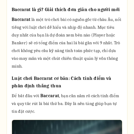
Baccarat là gì? Giải thích đơn giản cho người mới
Baccarat
là một trò chơi bài có nguồn gốc từ châu Âu, nổi
tiếng với luật chơi dễ hiểu và nhịp độ nhanh. Mục tiêu
duy nhất của bạn là dự đoán xem bên nào (Player hoặc
Banker) sẽ có tổng điểm của hai lá bài gần với 9 nhất. Trò
chơi không yêu cầu kỹ năng tính toán phức tạp, chỉ dựa
vào may mắn và một chút chiến thuật quản lý vốn thông
minh.
Luật chơi Baccarat cơ bản: Cách tính điểm và
phân định thắng thua
Để bắt đầu với
Baccarat
, bạn cần nắm rõ cách tính điểm
và quy tắc rút lá bài thứ ba. Đây là nền tảng giúp bạn tự
tin đặt cược.