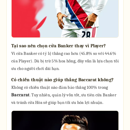
Tại sao nên chọn cửa Banker thay vì Player?
Vì cửa Banker có tỷ lệ thắng cao hơn (45.8% so với 44.6%
của Player). Dù bị trừ 5% hoa hồng, đây vẫn là lựa chọn tối
ưu cho người chơi dài hạn.
Có chiến thuật nào giúp thắng Baccarat không?
Không có chiến thuật nào đảm bảo thắng 100% trong
Baccarat
. Tuy nhiên, quản lý vốn tốt, ưu tiên cửa Banker
và tránh cửa Hòa sẽ giúp bạn tối ưu hóa lợi nhuận.