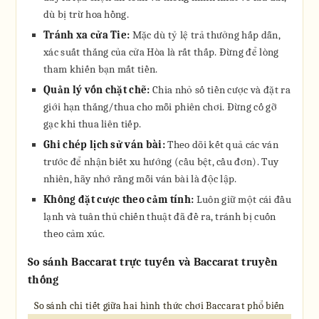
dù bị trừ hoa hồng.
Tránh xa cửa Tie:
Mặc dù tỷ lệ trả thưởng hấp dẫn,
xác suất thắng của cửa Hòa là rất thấp. Đừng để lòng
tham khiến bạn mất tiền.
Quản lý vốn chặt chẽ:
Chia nhỏ số tiền cược và đặt ra
giới hạn thắng/thua cho mỗi phiên chơi. Đừng cố gỡ
gạc khi thua liên tiếp.
Ghi chép lịch sử ván bài:
Theo dõi kết quả các ván
trước để nhận biết xu hướng (cầu bệt, cầu đơn). Tuy
nhiên, hãy nhớ rằng mỗi ván bài là độc lập.
Không đặt cược theo cảm tính:
Luôn giữ một cái đầu
lạnh và tuân thủ chiến thuật đã đề ra, tránh bị cuốn
theo cảm xúc.
So sánh Baccarat trực tuyến và Baccarat truyền
thống
So sánh chi tiết giữa hai hình thức chơi Baccarat phổ biến