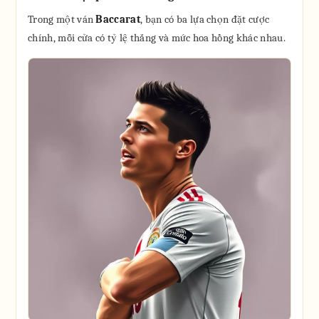
Trong một ván
Baccarat
, bạn có ba lựa chọn đặt cược
chính, mỗi cửa có tỷ lệ thắng và mức hoa hồng khác nhau.