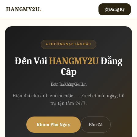
HANGMY2U
.
Đăng Ký
♠ THƯỞNG NẠP LẦN ĐẦU
Đến Với
HANGMY2U
Đẳng
Cấp
Hoàn Trả Không Giới Hạn
Hiện đại cho anh em cá cược — Freebet mỗi ngày, hỗ
trợ tận tâm 24/7.
Khám Phá Ngay
Bắn Cá