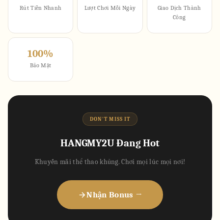
Rút Tiền Nhanh
Lượt Chơi Mỗi Ngày
Giao Dịch Thành
Công
100%
Bảo Mật
DON'T MISS IT
HANGMY2U Đang Hot
Khuyến mãi thể thao khủng. Chơi mọi lúc mọi nơi!
Nhận Bonus →