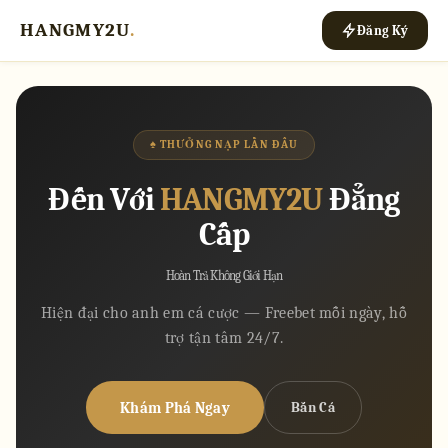
HANGMY2U
.
Đăng Ký
♠ THƯỞNG NẠP LẦN ĐẦU
Đến Với
HANGMY2U
Đẳng
Cấp
Hoàn Trả Không Giới Hạn
Hiện đại cho anh em cá cược — Freebet mỗi ngày, hỗ
trợ tận tâm 24/7.
Khám Phá Ngay
Bắn Cá