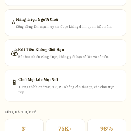
Hàng Triệu Người Chơi
⭐
Cộng đồng lớn mạnh, uy tín được khẳng định qua nhiều năm.
Rút Tiền Không Giới Hạn
💰
Rút bao nhiêu cũng được, không giới hạn số lần và số tiền.
Chơi Mọi Lúc Mọi Nơi
📱
Tương thích Android, iOS, PC. Không cần tải app, vào chơi trực
tiếp.
KẾT QUẢ THỰC TẾ
3'
75K+
98%