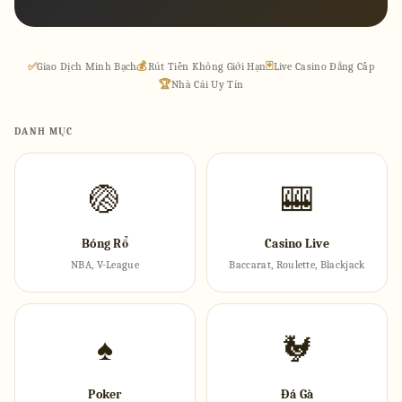
✅
Giao Dịch Minh Bạch
💰
Rút Tiền Không Giới Hạn
🃏
Live Casino Đẳng Cấp
🏆
Nhà Cái Uy Tín
DANH MỤC
🏐
🎰
Bóng Rổ
Casino Live
NBA, V-League
Baccarat, Roulette, Blackjack
♠
🐓
Poker
Đá Gà