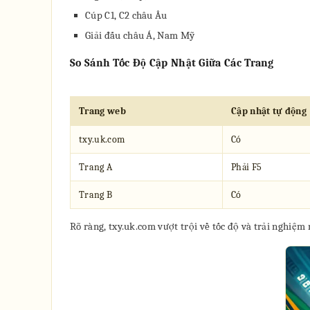
Cúp C1, C2 châu Âu
Giải đấu châu Á, Nam Mỹ
So Sánh Tốc Độ Cập Nhật Giữa Các Trang
Trang web
Cập nhật tự động
txy.uk.com
Có
Trang A
Phải F5
Trang B
Có
Rõ ràng, txy.uk.com vượt trội về tốc độ và trải nghiệm