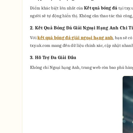
Điểm khác biệt lớn nhất của
Kết quả bóng đá
tại txy.
người sẽ tự động hiển thị. Không cần thao tác thủ công
2. Kết Quả Bóng Đá Giải Ngoại Hạng Anh Chi Ti
Với
kết quả bóng đá giải ngoại hạng anh
, bạn sẽ c
txy.uk.com mang đến dữ liệu chính xác, cập nhật nhanh
3. Hỗ Trợ Đa Giải Đấu
Không chỉ Ngoại hạng Anh, trang web còn bao phủ hàng