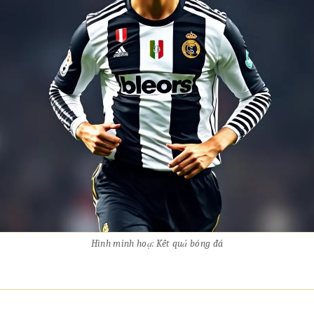
Hình minh hoạ: Kết quả bóng đá