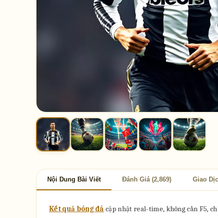
Nội Dung Bài Viết
Đánh Giá (2,869)
Giao Dị
Kết quả bóng đá
cập nhật real-time, không cần F5, ch