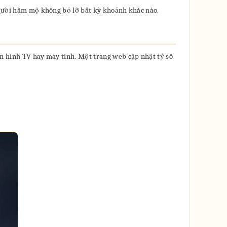
 người hâm mộ không bỏ lỡ bất kỳ khoảnh khắc nào.
n hình TV hay máy tính. Một trang web cập nhật tỷ số