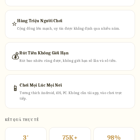
Hàng Triệu Người Chơi
⭐
Cộng đồng lớn mạnh, uy tín được khẳng định qua nhiều năm.
Rút Tiền Không Giới Hạn
💰
Rút bao nhiêu cũng được, không giới hạn số lần và số tiền.
Chơi Mọi Lúc Mọi Nơi
📱
Tương thích Android, iOS, PC. Không cần tải app, vào chơi trực
tiếp.
KẾT QUẢ THỰC TẾ
3'
75K+
98%