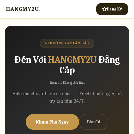
HANGMY2U
.
Đăng Ký
♠ THƯỞNG NẠP LẦN ĐẦU
Đến Với
HANGMY2U
Đẳng
Cấp
Hoàn Trả Không Giới Hạn
Hiện đại cho anh em cá cược — Freebet mỗi ngày, hỗ
trợ tận tâm 24/7.
Khám Phá Ngay
Bắn Cá