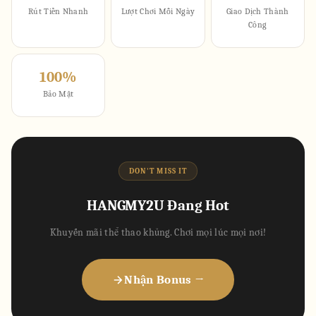
Rút Tiền Nhanh
Lượt Chơi Mỗi Ngày
Giao Dịch Thành
Công
100%
Bảo Mật
DON'T MISS IT
HANGMY2U Đang Hot
Khuyến mãi thể thao khủng. Chơi mọi lúc mọi nơi!
Nhận Bonus →