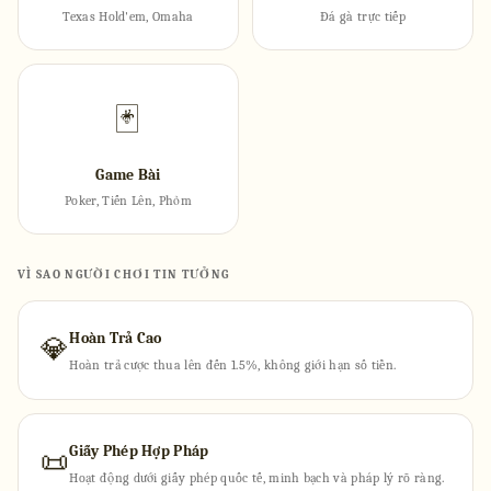
Texas Hold'em, Omaha
Đá gà trực tiếp
🃏
Game Bài
Poker, Tiến Lên, Phỏm
VÌ SAO NGƯỜI CHƠI TIN TƯỞNG
Hoàn Trả Cao
💎
Hoàn trả cược thua lên đến 1.5%, không giới hạn số tiền.
Giấy Phép Hợp Pháp
📜
Hoạt động dưới giấy phép quốc tế, minh bạch và pháp lý rõ ràng.