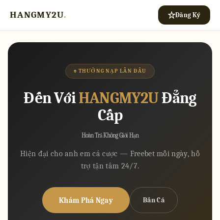
HANGMY2U
.
Đăng Ký
♠ THƯỞNG NẠP LẦN ĐẦU
Đến Với
HANGMY2U
Đẳng
Cấp
Hoàn Trả Không Giới Hạn
Hiện đại cho anh em cá cược — Freebet mỗi ngày, hỗ
trợ tận tâm 24/7.
Khám Phá Ngay
Bắn Cá