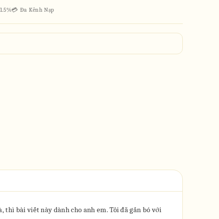
 1.5%
💳 Đa Kênh Nạp
 thì bài viết này dành cho anh em. Tôi đã gắn bó với