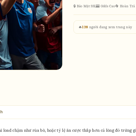
🔒 Bảo Mật SSL
🎰 Odds Cao
🔄 Hoàn Trả
🔥
128
người đang xem trang này
ch
 load chậm như rùa bò, hoặc tỷ lệ ăn cược thấp hơn cả lòng đỏ trứng gà,