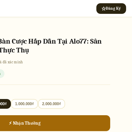
Đăng Ký
n Cược Hấp Dẫn Tại Alo77: Sân
 Thực Thụ
giá đã xác minh
a
000₫
1.000.000₫
2.000.000₫
⚡ Nhận Thưởng