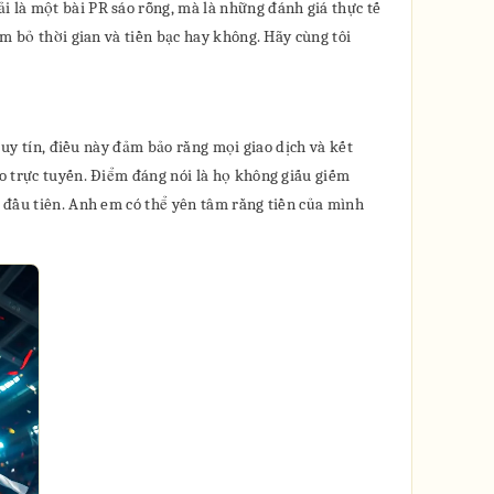
i là một bài PR sáo rỗng, mà là những đánh giá thực tế
em bỏ thời gian và tiền bạc hay không. Hãy cùng tôi
ế uy tín, điều này đảm bảo rằng mọi giao dịch và kết
no trực tuyến. Điểm đáng nói là họ không giấu giếm
n đầu tiên. Anh em có thể yên tâm rằng tiền của mình