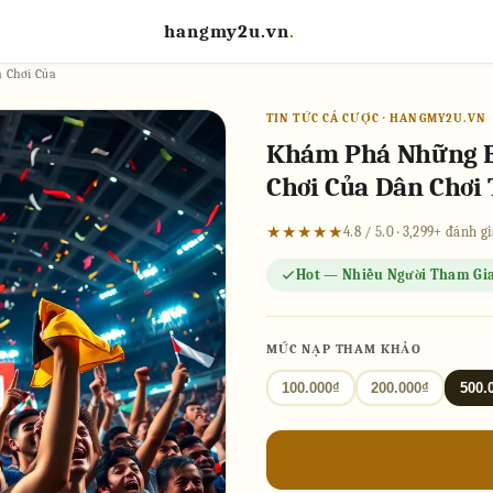
hangmy2u.vn
.
 Chơi Của
TIN TỨC CÁ CƯỢC · HANGMY2U.VN
Khám Phá Những Bà
Chơi Của Dân Chơi
★★★★★
4.8 / 5.0 · 3,299+ đánh 
Hot — Nhiều Người Tham Gi
MỨC NẠP THAM KHẢO
100.000₫
200.000₫
500.