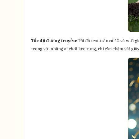
Tốc độ đường truyền:
Tôi đã test trên cả 4G và wifi g
trọng với những ai chơi kèo rung, chỉ cần chậm vài giây