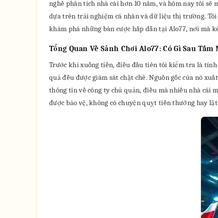
nghề phân tích nhà cái hơn 10 năm, và hôm nay tôi sẽ 
dựa trên trải nghiệm cá nhân và dữ liệu thị trường. Tô
khám phá những bàn cược hấp dẫn tại Alo77, nơi mà kè
Tổng Quan Về Sảnh Chơi Alo77: Có Gì Sau Tấm
Trước khi xuống tiền, điều đầu tiên tôi kiểm tra là tín
quả đều được giám sát chặt chẽ. Nguồn gốc của nó xuất
thông tin về công ty chủ quản, điều mà nhiều nhà cái 
được bảo vệ, không có chuyện quỵt tiền thưởng hay lật