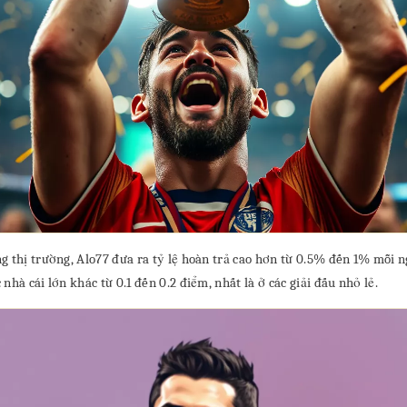
 thị trường, Alo77 đưa ra tỷ lệ hoàn trả cao hơn từ 0.5% đến 1% mỗi n
hà cái lớn khác từ 0.1 đến 0.2 điểm, nhất là ở các giải đấu nhỏ lẻ.