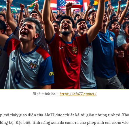
Hình minh hoạ:
https://alo77.games/
p, tôi thấy giao diện của Alo77 được thiết kế tối giản nhưng tinh tế. K
ồng bộ. Đặc biệt, tính năng xem đa camera cho phép anh em zoom vào từ