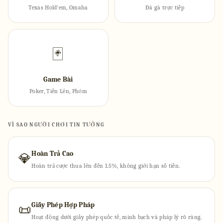
Texas Hold'em, Omaha
Đá gà trực tiếp
🃏
Game Bài
Poker, Tiến Lên, Phỏm
VÌ SAO NGƯỜI CHƠI TIN TƯỞNG
Hoàn Trả Cao
💎
Hoàn trả cược thua lên đến 1.5%, không giới hạn số tiền.
Giấy Phép Hợp Pháp
📜
Hoạt động dưới giấy phép quốc tế, minh bạch và pháp lý rõ ràng.