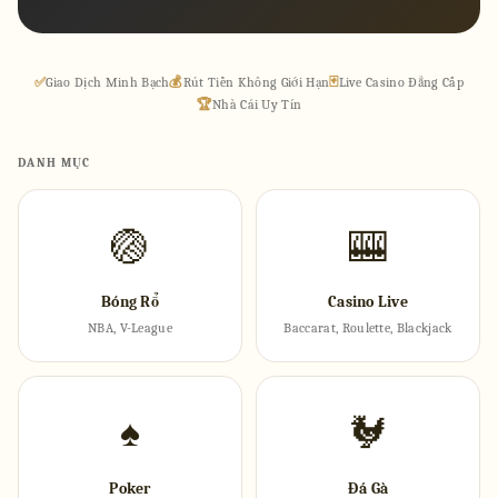
✅
Giao Dịch Minh Bạch
💰
Rút Tiền Không Giới Hạn
🃏
Live Casino Đẳng Cấp
🏆
Nhà Cái Uy Tín
DANH MỤC
🏐
🎰
Bóng Rổ
Casino Live
NBA, V-League
Baccarat, Roulette, Blackjack
♠
🐓
Poker
Đá Gà