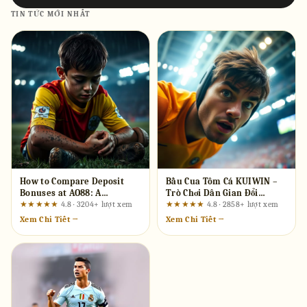
TIN TỨC MỚI NHẤT
How to Compare Deposit
Bầu Cua Tôm Cá KUIWIN –
Bonuses at AO88: A
Trò Chơi Dân Gian Đổi
Practical Side-by-Side
Thưởng Hiện Đại: Ai Nên
★★★★★
4.8 · 3204+ lượt xem
★★★★★
4.8 · 2858+ lượt xem
Review
Chơi, Ai Nên Tránh?
Xem Chi Tiết →
Xem Chi Tiết →