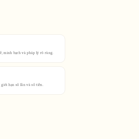
ế, minh bạch và pháp lý rõ ràng.
iới hạn số lần và số tiền.