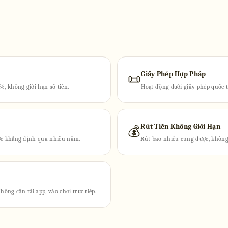
Giấy Phép Hợp Pháp
📜
%, không giới hạn số tiền.
Hoạt động dưới giấy phép quốc t
Rút Tiền Không Giới Hạn
💰
ợc khẳng định qua nhiều năm.
Rút bao nhiêu cũng được, không g
hông cần tải app, vào chơi trực tiếp.