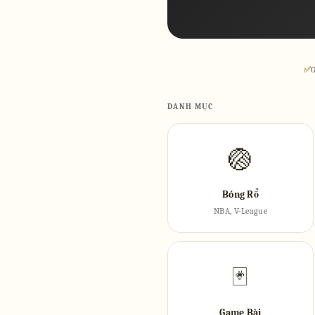
✅
G
DANH MỤC
🏐
Bóng Rổ
NBA, V-League
🃏
Game Bài