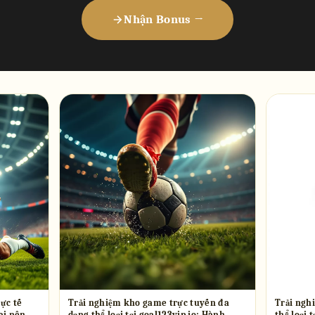
Nhận Bonus →
ực tế
Trải nghiệm kho game trực tuyến đa
Trải ngh
 ai nên
dạng thể loại tại goal123vip.io: Hành
thể loại 