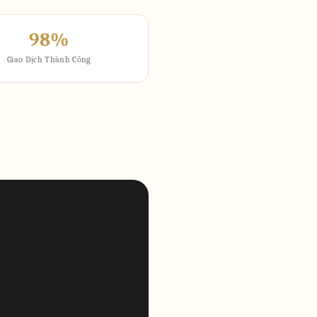
98%
Giao Dịch Thành Công