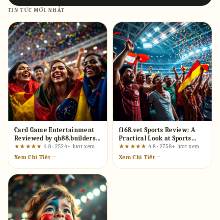
TIN TỨC MỚI NHẤT
Card Game Entertainment
f168.vet Sports Review: A
Reviewed by qh88.builders:
Practical Look at Sports
A Risk Management
Gaming Content
★★★★★
4.8 · 2524+ lượt xem
★★★★★
4.8 · 2758+ lượt xem
Assessment
Xem Chi Tiết →
Xem Chi Tiết →