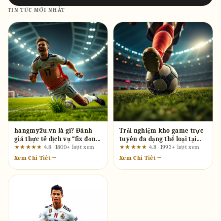
TIN TỨC MỚI NHẤT
hangmy2u.vn là gì? Đánh
Trải nghiệm kho game trực
giá thực tế dịch vụ “fix đơn”
tuyến đa dạng thể loại tại
– ai nên dùng, ai nên tránh
goal123vip.io: Hành trình
★★★★★
4.8 · 1800+ lượt xem
★★★★★
4.8 · 1993+ lượt xem
thực tế từ điểm chạm đến
Xem Chi Tiết →
Xem Chi Tiết →
ma sát