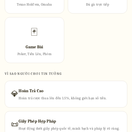
Texas Hold'em, Omaha
Đá gà trực tiếp
🃏
Game Bài
Poker, Tiến Lên, Phỏm
VÌ SAO NGƯỜI CHƠI TIN TƯỞNG
Hoàn Trả Cao
💎
Hoàn trả cược thua lên đến 1.5%, không giới hạn số tiền.
Giấy Phép Hợp Pháp
📜
Hoạt động dưới giấy phép quốc tế, minh bạch và pháp lý rõ ràng.