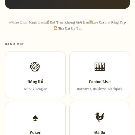
✅
Giao Dịch Minh Bạch
💰
Rút Tiền Không Giới Hạn
🃏
Live Casino Đẳng Cấp
🏆
Nhà Cái Uy Tín
DANH MỤC
🏐
🎰
Bóng Rổ
Casino Live
NBA, V-League
Baccarat, Roulette, Blackjack
♠
🐓
Poker
Đá Gà