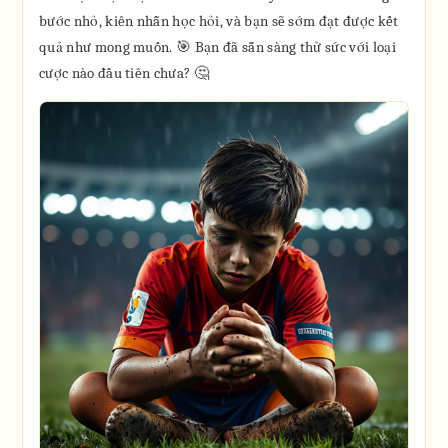
bước nhỏ, kiên nhẫn học hỏi, và bạn sẽ sớm đạt được kết
quả như mong muốn. 🎯 Bạn đã sẵn sàng thử sức với loại
cược nào đầu tiên chưa? 🤔