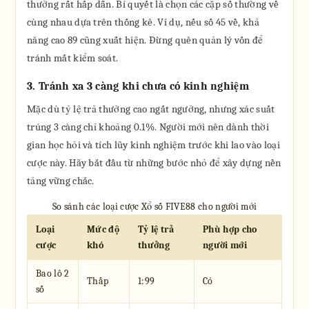
thưởng rất hấp dẫn. Bí quyết là chọn các cặp số thường về
cùng nhau dựa trên thống kê. Ví dụ, nếu số 45 về, khả
năng cao 89 cũng xuất hiện. Đừng quên quản lý vốn để
tránh mất kiểm soát.
3. Tránh xa 3 càng khi chưa có kinh nghiệm
Mặc dù tỷ lệ trả thưởng cao ngất ngưởng, nhưng xác suất
trúng 3 càng chỉ khoảng 0.1%. Người mới nên dành thời
gian học hỏi và tích lũy kinh nghiệm trước khi lao vào loại
cược này. Hãy bắt đầu từ những bước nhỏ để xây dựng nền
tảng vững chắc.
So sánh các loại cược Xổ số FIVE88 cho người mới
Loại
Mức độ
Tỷ lệ trả
Phù hợp cho
cược
khó
thưởng
người mới
Bao lô 2
Thấp
1:99
Có
số