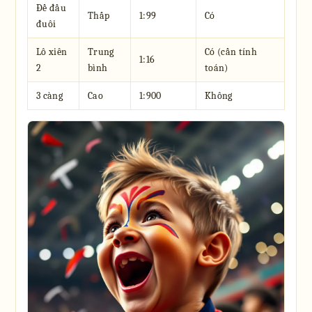
Đề đầu
Thấp
1:99
Có
đuôi
Lô xiên
Trung
Có (cần tính
1:16
2
bình
toán)
3 càng
Cao
1:900
Không