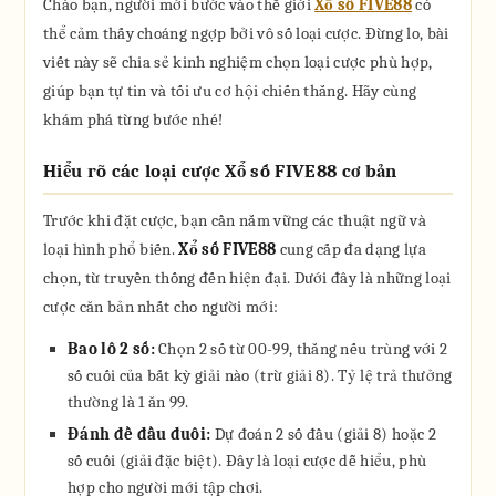
Chào bạn, người mới bước vào thế giới
Xổ số FIVE88
có
thể cảm thấy choáng ngợp bởi vô số loại cược. Đừng lo, bài
viết này sẽ chia sẻ kinh nghiệm chọn loại cược phù hợp,
giúp bạn tự tin và tối ưu cơ hội chiến thắng. Hãy cùng
khám phá từng bước nhé!
Hiểu rõ các loại cược Xổ số FIVE88 cơ bản
Trước khi đặt cược, bạn cần nắm vững các thuật ngữ và
loại hình phổ biến.
Xổ số FIVE88
cung cấp đa dạng lựa
chọn, từ truyền thống đến hiện đại. Dưới đây là những loại
cược căn bản nhất cho người mới:
Bao lô 2 số:
Chọn 2 số từ 00-99, thắng nếu trùng với 2
số cuối của bất kỳ giải nào (trừ giải 8). Tỷ lệ trả thưởng
thường là 1 ăn 99.
Đánh đề đầu đuôi:
Dự đoán 2 số đầu (giải 8) hoặc 2
số cuối (giải đặc biệt). Đây là loại cược dễ hiểu, phù
hợp cho người mới tập chơi.