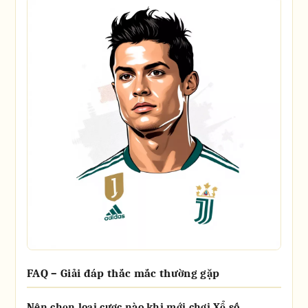
FAQ – Giải đáp thắc mắc thường gặp
Nên chọn loại cược nào khi mới chơi Xổ số