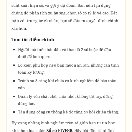
suất xuất hiện số, và gợi ý dự đoán. Bạn nên tận dụng
chúng để phân tích xu hướng, chọn số có tỷ lệ về cao. Kết
hợp với trực giác cá nhân, bạn sẽ đưa ra quyết định chính
xác hơn.
Tom tắt điểm chính
Người mới nên bắt đầu với bao lô 2 số hoặc đề đầu
đuôi để làm quen.
Lô xiên phù hợp nếu bạn muốn ăn lớn, nhưng cần tính
toán kỹ lưỡng.
Tránh xa 3 càng khi chưa có kinh nghiệm để bảo toàn
vốn.
Quản lý vốn chặt chẽ: chia nhỏ, không tất tay, dừng
đúng lúc.
Tận dụng công cụ thống kê để tăng cơ hội chiến thắng.
Hy vọng những kinh nghiệm trên sẽ giúp bạn tự tin hơn
khi chọn loại cược
Xổ số FIVE88
. Hãy bắt đầu từ những