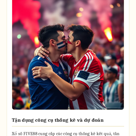
Tận dụng công cụ thống kê và dự đoán
Xổ số FIVE88 cung cấp các công cụ thống kê kết quả, tần