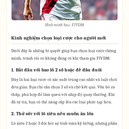
Hình minh hoạ: FIVE88
Kinh nghiệm chọn loại cược cho người mới
Dưới đây là những bí quyết giúp bạn chọn loại cược thông
minh, tránh rủi ro không đáng có khi tham gia FIVE88.
1. Bắt đầu với bao lô 2 số hoặc đề đầu đuôi
Đây là hai loại cược có xác suất trúng cao nhất và luật chơi
đơn giản. Bạn chỉ cần chọn 2 số và chờ kết quả. Vốn bỏ ra
thấp, phù hợp để làm quen với nhịp độ quay thưởng. Khi
đã tự tin, bạn có thể nâng cấp lên các loại phức tạp hơn.
2. Thử sức với lô xiên nếu muốn ăn lớn
Lô xiên 2 hoặc 3 đòi hỏi sự tính toán kỹ lưỡng, nhưng phần