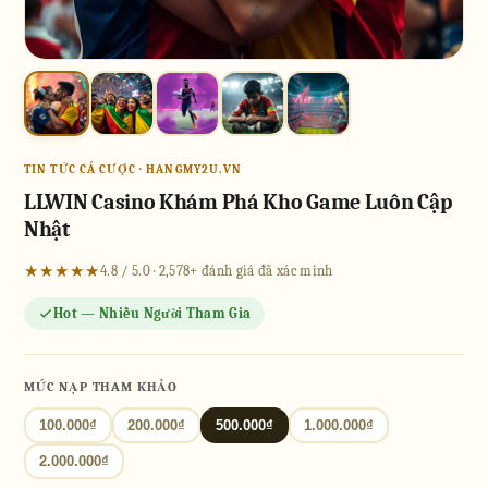
TIN TỨC CÁ CƯỢC · HANGMY2U.VN
LLWIN Casino Khám Phá Kho Game Luôn Cập
Nhật
★★★★★
4.8 / 5.0 · 2,578+ đánh giá đã xác minh
Hot — Nhiều Người Tham Gia
MỨC NẠP THAM KHẢO
100.000₫
200.000₫
500.000₫
1.000.000₫
2.000.000₫