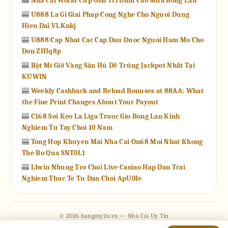
🎰
Nha Cai World Cup Giai Tri Dinh Cao Mua Bong Lan
🎰
U888 La Gi Giai Phap Cong Nghe Cho Nguoi Dung
Hien Dai VLKnkj
🎰
U888 Cap Nhat Cac Cap Dau Duoc Nguoi Ham Mo Cho
Don ZHIq8p
🎰
Bật Mí Giờ Vàng Săn Hũ Dễ Trúng Jackpot Nhất Tại
KUWIN
🎰
Weekly Cashback and Reload Bonuses at 88AA: What
the Fine Print Changes About Your Payout
🎰
C168 Soi Keo La Liga Truoc Gio Bong Lan Kinh
Nghiem Tu Tay Choi 10 Nam
🎰
Tong Hop Khuyen Mai Nha Cai On68 Moi Nhat Khong
The Bo Qua SNT0L1
🎰
Llwin Nhung Tro Choi Live Casino Hap Dan Trai
Nghiem Thuc Te Tu Dan Choi ApU0Ie
© 2026 hangmy2u.vn — Nhà Cái Uy Tín