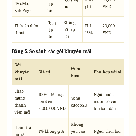
(MoMo,
lập
tức
phí
VND
ZaloPay)
tức
Ngay
Không
Thẻ cào điện
Phí
20,000
lập
hỗ trợ
thoại
15%
VND
tức
rút
Bảng 5: So sánh các gói khuyến mãi
Gói
Điều
khuyến
Giá trị
Phù hợp với ai
kiện
mãi
Chào
100% tiền nạp
Người mới,
mừng
Vòng
lên đến
muốn có vốn
thành
cược x20
2,000,000 VND
lớn ban đầu
viên mới
Không
Hoàn trả
1% không giới
yêu cầu
Người chơi lâu
hàng