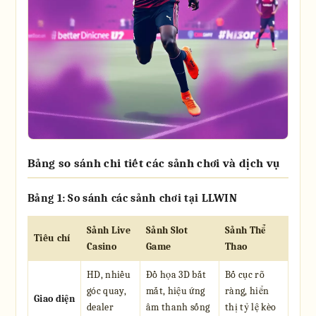
Bảng so sánh chi tiết các sảnh chơi và dịch vụ
Bảng 1: So sánh các sảnh chơi tại LLWIN
Sảnh Live
Sảnh Slot
Sảnh Thể
Tiêu chí
Casino
Game
Thao
HD, nhiều
Đồ họa 3D bắt
Bố cục rõ
góc quay,
mắt, hiệu ứng
ràng, hiển
Giao diện
dealer
âm thanh sống
thị tỷ lệ kèo