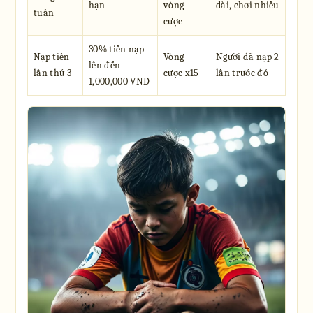
hạn
vòng
dài, chơi nhiều
tuần
cược
30% tiền nạp
Nạp tiền
Vòng
Người đã nạp 2
lên đến
lần thứ 3
cược x15
lần trước đó
1,000,000 VND