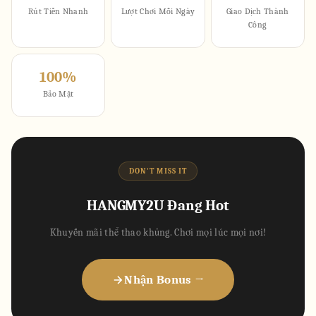
Rút Tiền Nhanh
Lượt Chơi Mỗi Ngày
Giao Dịch Thành
Công
100%
Bảo Mật
DON'T MISS IT
HANGMY2U Đang Hot
Khuyến mãi thể thao khủng. Chơi mọi lúc mọi nơi!
Nhận Bonus →