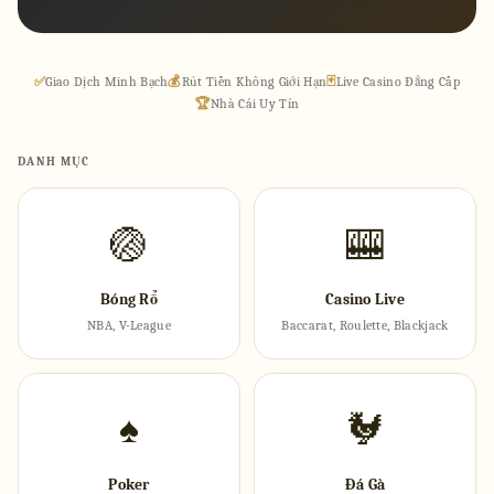
✅
Giao Dịch Minh Bạch
💰
Rút Tiền Không Giới Hạn
🃏
Live Casino Đẳng Cấp
🏆
Nhà Cái Uy Tín
DANH MỤC
🏐
🎰
Bóng Rổ
Casino Live
NBA, V-League
Baccarat, Roulette, Blackjack
♠
🐓
Poker
Đá Gà