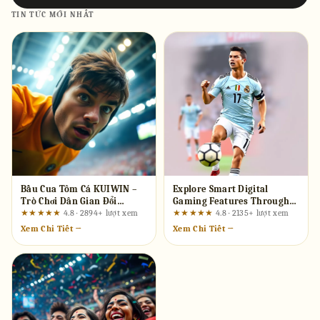
TIN TỨC MỚI NHẤT
Bầu Cua Tôm Cá KUIWIN –
Explore Smart Digital
Trò Chơi Dân Gian Đổi
Gaming Features Through
Thưởng Hiện Đại: Ai Nên
uu88pai.com: A Verification-
★★★★★
4.8 · 2894+ lượt xem
★★★★★
4.8 · 2135+ lượt xem
Chơi, Ai Nên Tránh?
First Review for Players
Xem Chi Tiết →
Xem Chi Tiết →