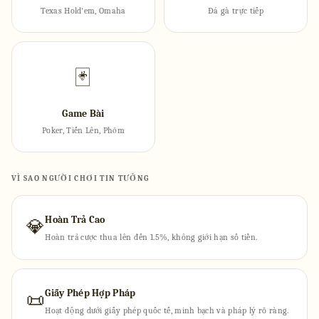
Texas Hold'em, Omaha
Đá gà trực tiếp
🃏
Game Bài
Poker, Tiến Lên, Phỏm
VÌ SAO NGƯỜI CHƠI TIN TƯỞNG
Hoàn Trả Cao
💎
Hoàn trả cược thua lên đến 1.5%, không giới hạn số tiền.
Giấy Phép Hợp Pháp
📜
Hoạt động dưới giấy phép quốc tế, minh bạch và pháp lý rõ ràng.